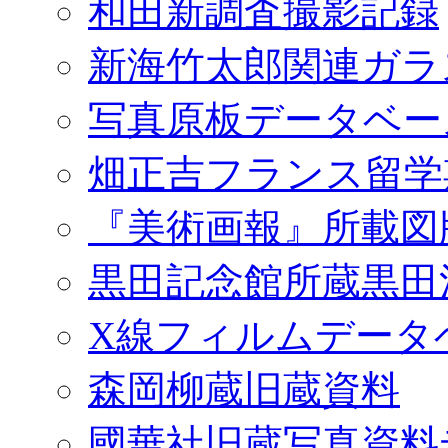
和田新調査撮影記録
新海竹太郎関連ガラ
写真原板データベー
畑正吉フランス留学
『美術画報』所載図
黒田記念館所蔵黒田
X線フィルムデータ
森岡柳蔵旧蔵資料
國華社旧蔵写真資料