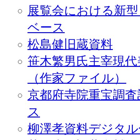
展覧会における新型
ベース
松島健旧蔵資料
笹木繁男氏主宰現代
（作家ファイル）
京都府寺院重宝調査
ス
柳澤孝資料デジタル