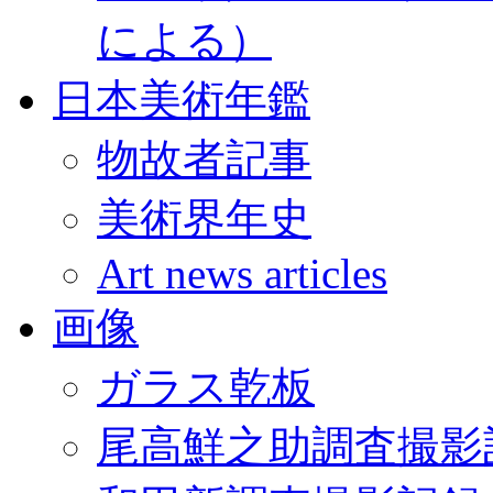
による）
日本美術年鑑
物故者記事
美術界年史
Art news articles
画像
ガラス乾板
尾高鮮之助調査撮影