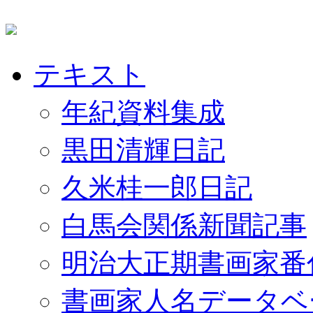
テキスト
年紀資料集成
黒田清輝日記
久米桂一郎日記
白馬会関係新聞記事
明治大正期書画家番
書画家人名データベ