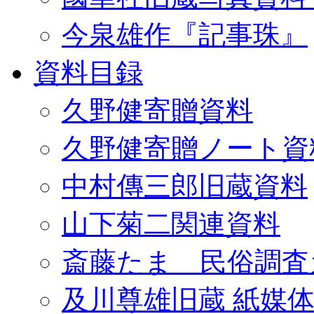
今泉雄作『記事珠』
資料目録
久野健寄贈資料
久野健寄贈ノート資
中村傳三郎旧蔵資料
山下菊二関連資料
斎藤たま 民俗調査
及川尊雄旧蔵 紙媒