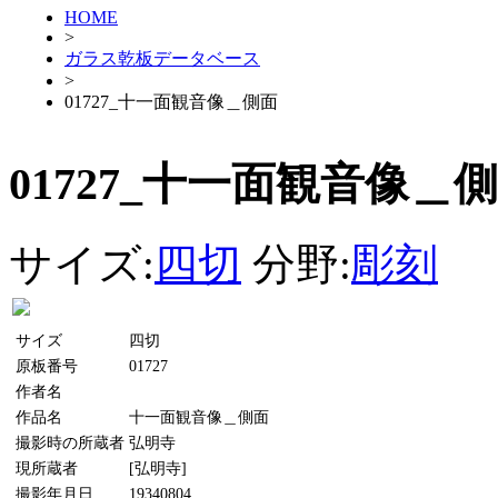
HOME
>
ガラス乾板データベース
>
01727_十一面観音像＿側面
01727_十一面観音像＿
サイズ:
四切
分野:
彫刻
サイズ
四切
原板番号
01727
作者名
作品名
十一面観音像＿側面
撮影時の所蔵者
弘明寺
現所蔵者
[弘明寺]
撮影年月日
19340804