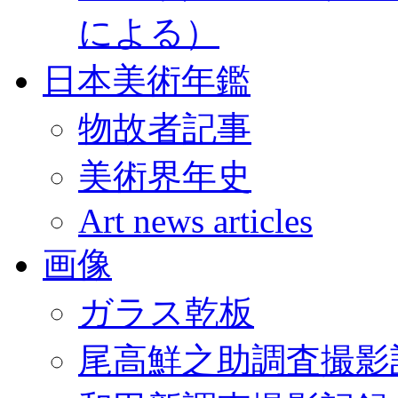
による）
日本美術年鑑
物故者記事
美術界年史
Art news articles
画像
ガラス乾板
尾高鮮之助調査撮影