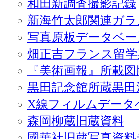
和田新調査撮影記録
新海竹太郎関連ガラ
写真原板データベー
畑正吉フランス留学
『美術画報』所載図
黒田記念館所蔵黒田
X線フィルムデータ
森岡柳蔵旧蔵資料
國華社旧蔵写真資料