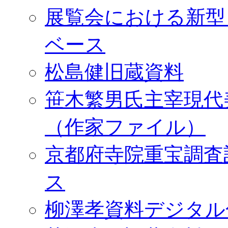
展覧会における新型
ベース
松島健旧蔵資料
笹木繁男氏主宰現代
（作家ファイル）
京都府寺院重宝調査
ス
柳澤孝資料デジタル