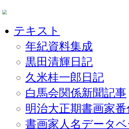
テキスト
年紀資料集成
黒田清輝日記
久米桂一郎日記
白馬会関係新聞記事
明治大正期書画家番
書画家人名データベ