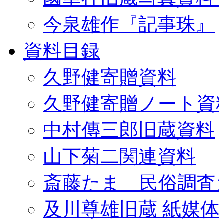
今泉雄作『記事珠』
資料目録
久野健寄贈資料
久野健寄贈ノート資
中村傳三郎旧蔵資料
山下菊二関連資料
斎藤たま 民俗調査
及川尊雄旧蔵 紙媒