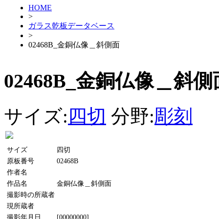
HOME
>
ガラス乾板データベース
>
02468B_金銅仏像＿斜側面
02468B_金銅仏像＿斜側
サイズ:
四切
分野:
彫刻
サイズ
四切
原板番号
02468B
作者名
作品名
金銅仏像＿斜側面
撮影時の所蔵者
現所蔵者
撮影年月日
[00000000]