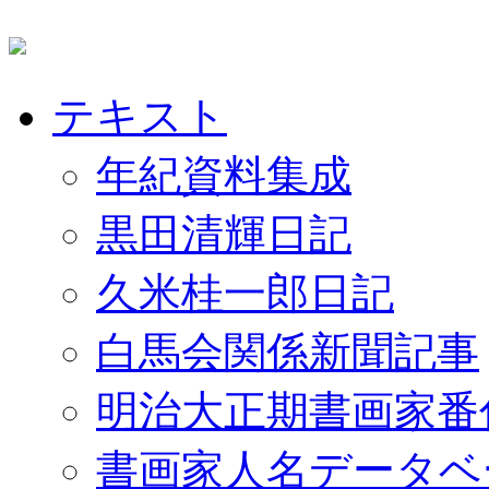
テキスト
年紀資料集成
黒田清輝日記
久米桂一郎日記
白馬会関係新聞記事
明治大正期書画家番
書画家人名データベ