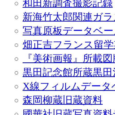
和田新調査撮影記録
新海竹太郎関連ガラ
写真原板データベー
畑正吉フランス留学
『美術画報』所載図
黒田記念館所蔵黒田
X線フィルムデータ
森岡柳蔵旧蔵資料
國華社旧蔵写真資料