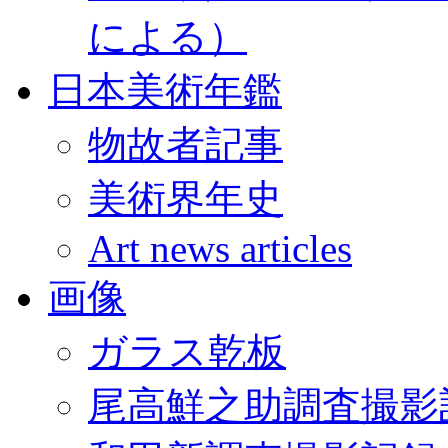
による）
日本美術年鑑
物故者記事
美術界年史
Art news articles
画像
ガラス乾板
尾高鮮之助調査撮影