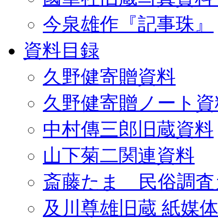
今泉雄作『記事珠』
資料目録
久野健寄贈資料
久野健寄贈ノート資
中村傳三郎旧蔵資料
山下菊二関連資料
斎藤たま 民俗調査
及川尊雄旧蔵 紙媒