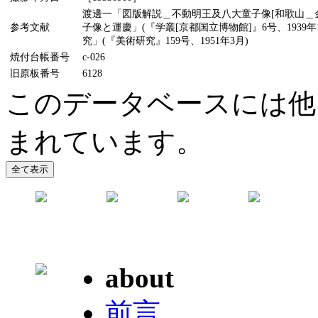
渡邊一「図版解説＿不動明王及八大童子像[和歌山＿金剛
参考文献
子像と運慶」(『学叢[京都国立博物館]』6号、193
究」(『美術研究』159号、1951年3月)
焼付台帳番号
c-026
旧原板番号
6128
このデータベースには他
まれています。
about
前言