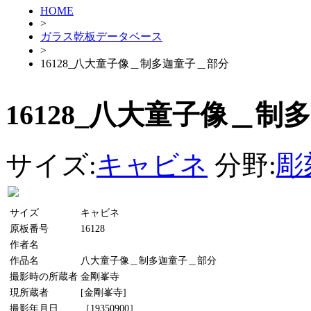
HOME
>
ガラス乾板データベース
>
16128_八大童子像＿制多迦童子＿部分
16128_八大童子像＿
サイズ:
キャビネ
分野:
彫
サイズ
キャビネ
原板番号
16128
作者名
作品名
八大童子像＿制多迦童子＿部分
撮影時の所蔵者
金剛峯寺
現所蔵者
[金剛峯寺]
撮影年月日
［19350900］