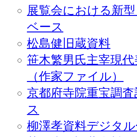
展覧会における新型
ベース
松島健旧蔵資料
笹木繁男氏主宰現代
（作家ファイル）
京都府寺院重宝調査
ス
柳澤孝資料デジタル