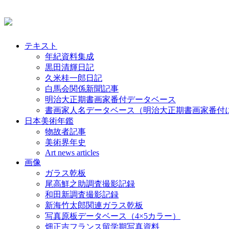
テキスト
年紀資料集成
黒田清輝日記
久米桂一郎日記
白馬会関係新聞記事
明治大正期書画家番付データベース
書画家人名データベース（明治大正期書画家番付
日本美術年鑑
物故者記事
美術界年史
Art news articles
画像
ガラス乾板
尾高鮮之助調査撮影記録
和田新調査撮影記録
新海竹太郎関連ガラス乾板
写真原板データベース（4×5カラー）
畑正吉フランス留学期写真資料