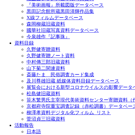
『美術画報』所載図版データベース
黒田記念館所蔵黒田清輝作品集
X線フィルムデータベース
森岡柳蔵旧蔵資料
國華社旧蔵写真資料データベース
今泉雄作『記事珠』
資料目録
久野健寄贈資料
久野健寄贈ノート資料
中村傳三郎旧蔵資料
山下菊二関連資料
斎藤たま 民俗調査カード集成
及川尊雄旧蔵 紙媒体資料目録データベース
展覧会における新型コロナウイルスの影響データ
松島健旧蔵資料
笹木繁男氏主宰現代美術資料センター寄贈資料（
京都府寺院重宝調査記録（赤松調書）データベー
柳澤孝資料デジタル化フィルム_リスト
菅沼貞三旧蔵資料
活動報告
日本語