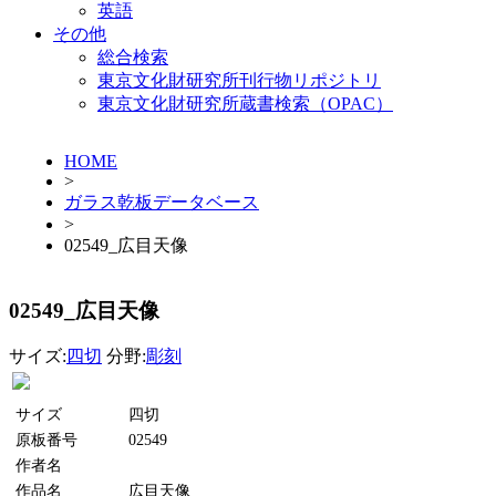
英語
その他
総合検索
東京文化財研究所刊行物リポジトリ
東京文化財研究所蔵書検索（OPAC）
HOME
>
ガラス乾板データベース
>
02549_広目天像
02549_広目天像
サイズ:
四切
分野:
彫刻
サイズ
四切
原板番号
02549
作者名
作品名
広目天像