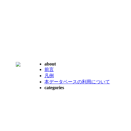
about
前言
凡例
本データベースの利用について
categories