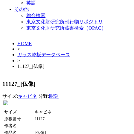
英語
その他
総合検索
東京文化財研究所刊行物リポジトリ
東京文化財研究所蔵書検索（OPAC）
HOME
>
ガラス乾板データベース
>
11127_[仏像]
11127_[仏像]
サイズ:
キャビネ
分野:
彫刻
サイズ
キャビネ
原板番号
11127
作者名
作品名
[仏像]