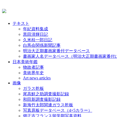
テキスト
年紀資料集成
黒田清輝日記
久米桂一郎日記
白馬会関係新聞記事
明治大正期書画家番付データベース
書画家人名データベース（明治大正期書画家番付
日本美術年鑑
物故者記事
美術界年史
Art news articles
画像
ガラス乾板
尾高鮮之助調査撮影記録
和田新調査撮影記録
新海竹太郎関連ガラス乾板
写真原板データベース（4×5カラー）
畑正吉フランス留学期写真資料