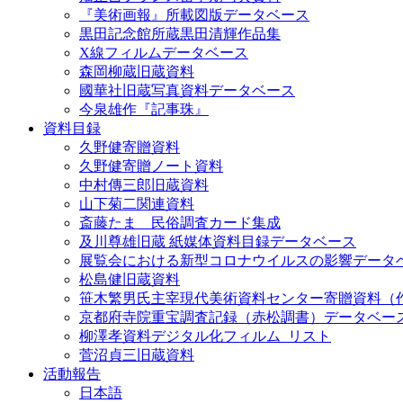
『美術画報』所載図版データベース
黒田記念館所蔵黒田清輝作品集
X線フィルムデータベース
森岡柳蔵旧蔵資料
國華社旧蔵写真資料データベース
今泉雄作『記事珠』
資料目録
久野健寄贈資料
久野健寄贈ノート資料
中村傳三郎旧蔵資料
山下菊二関連資料
斎藤たま 民俗調査カード集成
及川尊雄旧蔵 紙媒体資料目録データベース
展覧会における新型コロナウイルスの影響データ
松島健旧蔵資料
笹木繁男氏主宰現代美術資料センター寄贈資料（
京都府寺院重宝調査記録（赤松調書）データベー
柳澤孝資料デジタル化フィルム_リスト
菅沼貞三旧蔵資料
活動報告
日本語