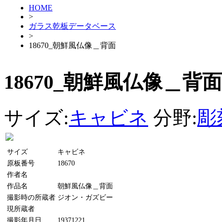
HOME
>
ガラス乾板データベース
>
18670_朝鮮風仏像＿背面
18670_朝鮮風仏像＿背面
サイズ:
キャビネ
分野:
彫
サイズ
キャビネ
原板番号
18670
作者名
作品名
朝鮮風仏像＿背面
撮影時の所蔵者
ジオン・ガズビー
現所蔵者
撮影年月日
19371221