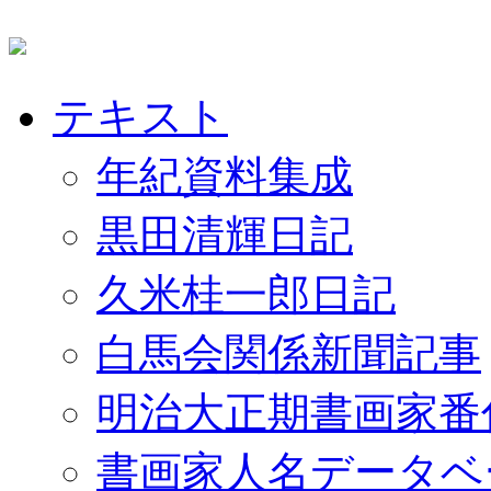
テキスト
年紀資料集成
黒田清輝日記
久米桂一郎日記
白馬会関係新聞記事
明治大正期書画家番
書画家人名データベ