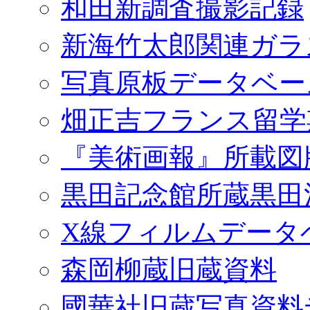
和田新調査撮影記録
新海竹太郎関連ガラ
写真原板データベー
畑正吉フランス留学
『美術画報』所載図
黒田記念館所蔵黒田
X線フィルムデータ
森岡柳蔵旧蔵資料
國華社旧蔵写真資料