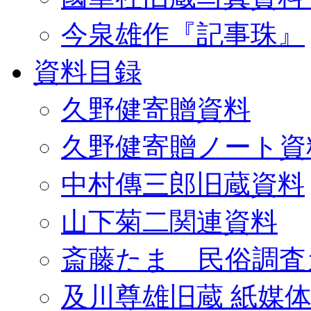
今泉雄作『記事珠』
資料目録
久野健寄贈資料
久野健寄贈ノート資
中村傳三郎旧蔵資料
山下菊二関連資料
斎藤たま 民俗調査
及川尊雄旧蔵 紙媒