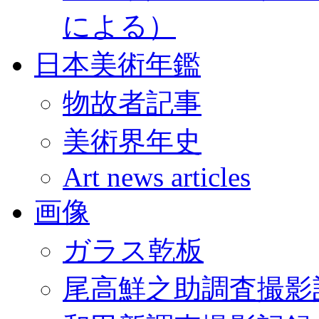
による）
日本美術年鑑
物故者記事
美術界年史
Art news articles
画像
ガラス乾板
尾高鮮之助調査撮影