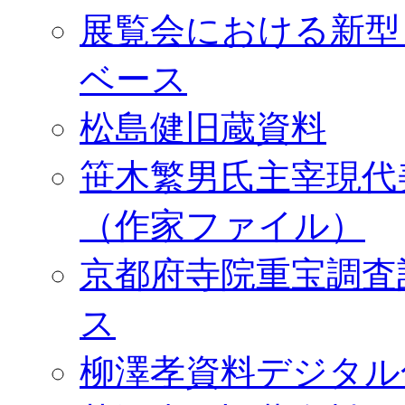
展覧会における新型
ベース
松島健旧蔵資料
笹木繁男氏主宰現代
（作家ファイル）
京都府寺院重宝調査
ス
柳澤孝資料デジタル