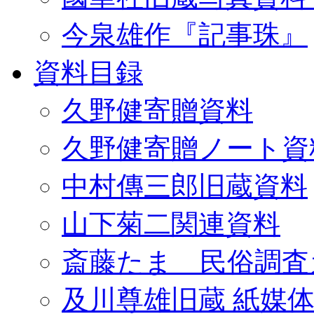
今泉雄作『記事珠』
資料目録
久野健寄贈資料
久野健寄贈ノート資
中村傳三郎旧蔵資料
山下菊二関連資料
斎藤たま 民俗調査
及川尊雄旧蔵 紙媒