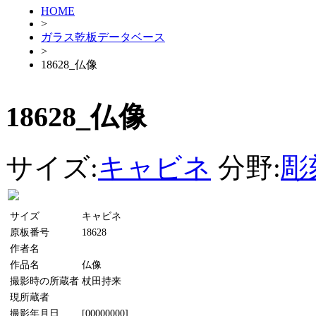
HOME
>
ガラス乾板データベース
>
18628_仏像
18628_仏像
サイズ:
キャビネ
分野:
彫
サイズ
キャビネ
原板番号
18628
作者名
作品名
仏像
撮影時の所蔵者
杖田持来
現所蔵者
撮影年月日
[00000000]