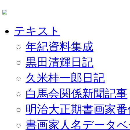
テキスト
年紀資料集成
黒田清輝日記
久米桂一郎日記
白馬会関係新聞記事
明治大正期書画家番
書画家人名データベ