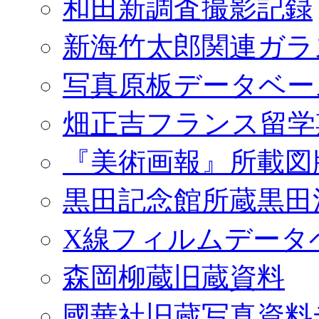
和田新調査撮影記録
新海竹太郎関連ガラ
写真原板データベー
畑正吉フランス留学
『美術画報』所載図
黒田記念館所蔵黒田
X線フィルムデータ
森岡柳蔵旧蔵資料
國華社旧蔵写真資料