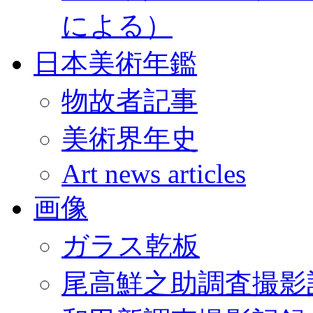
による）
日本美術年鑑
物故者記事
美術界年史
Art news articles
画像
ガラス乾板
尾高鮮之助調査撮影