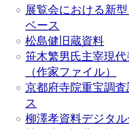
展覧会における新型
ベース
松島健旧蔵資料
笹木繁男氏主宰現代
（作家ファイル）
京都府寺院重宝調査
ス
柳澤孝資料デジタル