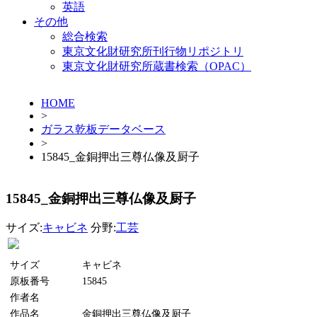
英語
その他
総合検索
東京文化財研究所刊行物リポジトリ
東京文化財研究所蔵書検索（OPAC）
HOME
>
ガラス乾板データベース
>
15845_金銅押出三尊仏像及厨子
15845_金銅押出三尊仏像及厨子
サイズ:
キャビネ
分野:
工芸
サイズ
キャビネ
原板番号
15845
作者名
作品名
金銅押出三尊仏像及厨子