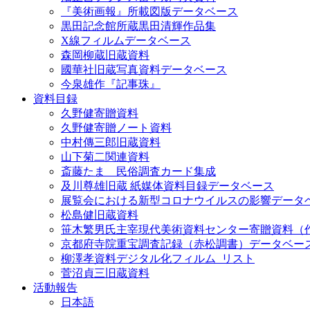
『美術画報』所載図版データベース
黒田記念館所蔵黒田清輝作品集
X線フィルムデータベース
森岡柳蔵旧蔵資料
國華社旧蔵写真資料データベース
今泉雄作『記事珠』
資料目録
久野健寄贈資料
久野健寄贈ノート資料
中村傳三郎旧蔵資料
山下菊二関連資料
斎藤たま 民俗調査カード集成
及川尊雄旧蔵 紙媒体資料目録データベース
展覧会における新型コロナウイルスの影響データ
松島健旧蔵資料
笹木繁男氏主宰現代美術資料センター寄贈資料（
京都府寺院重宝調査記録（赤松調書）データベー
柳澤孝資料デジタル化フィルム_リスト
菅沼貞三旧蔵資料
活動報告
日本語