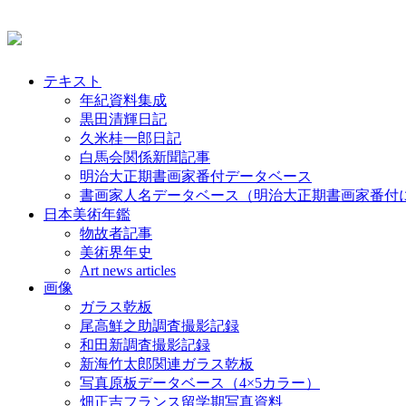
テキスト
年紀資料集成
黒田清輝日記
久米桂一郎日記
白馬会関係新聞記事
明治大正期書画家番付データベース
書画家人名データベース（明治大正期書画家番付
日本美術年鑑
物故者記事
美術界年史
Art news articles
画像
ガラス乾板
尾高鮮之助調査撮影記録
和田新調査撮影記録
新海竹太郎関連ガラス乾板
写真原板データベース（4×5カラー）
畑正吉フランス留学期写真資料