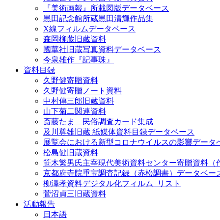
『美術画報』所載図版データベース
黒田記念館所蔵黒田清輝作品集
X線フィルムデータベース
森岡柳蔵旧蔵資料
國華社旧蔵写真資料データベース
今泉雄作『記事珠』
資料目録
久野健寄贈資料
久野健寄贈ノート資料
中村傳三郎旧蔵資料
山下菊二関連資料
斎藤たま 民俗調査カード集成
及川尊雄旧蔵 紙媒体資料目録データベース
展覧会における新型コロナウイルスの影響データ
松島健旧蔵資料
笹木繁男氏主宰現代美術資料センター寄贈資料（
京都府寺院重宝調査記録（赤松調書）データベー
柳澤孝資料デジタル化フィルム_リスト
菅沼貞三旧蔵資料
活動報告
日本語