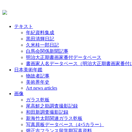
テキスト
年紀資料集成
黒田清輝日記
久米桂一郎日記
白馬会関係新聞記事
明治大正期書画家番付データベース
書画家人名データベース（明治大正期書画家番付
日本美術年鑑
物故者記事
美術界年史
Art news articles
画像
ガラス乾板
尾高鮮之助調査撮影記録
和田新調査撮影記録
新海竹太郎関連ガラス乾板
写真原板データベース（4×5カラー）
畑正吉フランス留学期写真資料