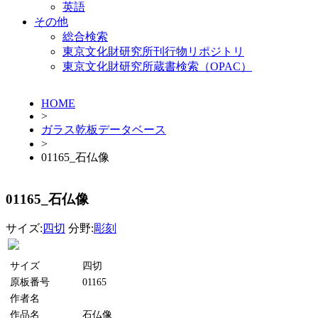
英語
その他
総合検索
東京文化財研究所刊行物リポジトリ
東京文化財研究所蔵書検索（OPAC）
HOME
>
ガラス乾板データベース
>
01165_石仏像
01165_石仏像
サイズ:
四切
分野:
彫刻
サイズ
四切
原板番号
01165
作者名
作品名
石仏像