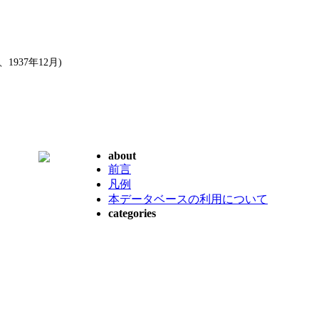
937年12月)
about
前言
凡例
本データベースの利用について
categories