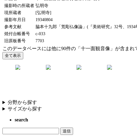
撮影時の所蔵者
弘明寺
現所蔵者
[弘明寺]
撮影年月日
19340804
参考文献
脇本十九郎「荒彫仏像論」(『美術研究』32号、1934
焼付台帳番号
c-033
旧原板番号
7703
このデータベースには他に90件の「十一面観音像」が含まれ
分野から探す
サイズから探す
search