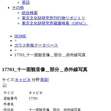
英語
その他
総合検索
東京文化財研究所刊行物リポジトリ
東京文化財研究所蔵書検索（OPAC）
HOME
>
ガラス乾板データベース
>
17703_十一面観音像＿部分＿赤外線写真
17703_十一面観音像＿部分＿赤外線写真
サイズ:
キャビネ
分野:
彫刻
サイズ
キャビネ
原板番号
17703
作者名
作品名
十一面観音像＿部分＿赤外線写真