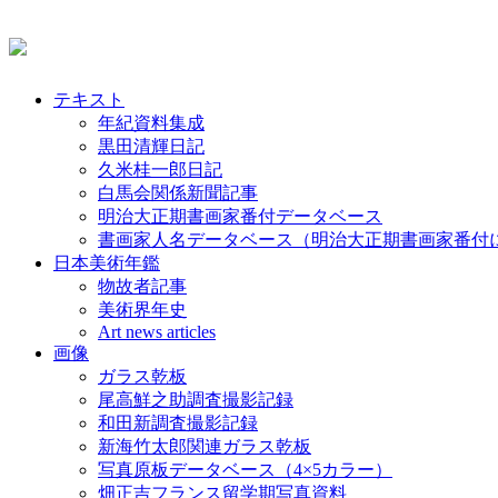
テキスト
年紀資料集成
黒田清輝日記
久米桂一郎日記
白馬会関係新聞記事
明治大正期書画家番付データベース
書画家人名データベース（明治大正期書画家番付
日本美術年鑑
物故者記事
美術界年史
Art news articles
画像
ガラス乾板
尾高鮮之助調査撮影記録
和田新調査撮影記録
新海竹太郎関連ガラス乾板
写真原板データベース（4×5カラー）
畑正吉フランス留学期写真資料