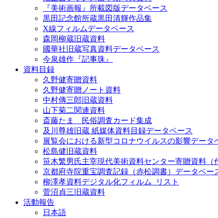
『美術画報』所載図版データベース
黒田記念館所蔵黒田清輝作品集
X線フィルムデータベース
森岡柳蔵旧蔵資料
國華社旧蔵写真資料データベース
今泉雄作『記事珠』
資料目録
久野健寄贈資料
久野健寄贈ノート資料
中村傳三郎旧蔵資料
山下菊二関連資料
斎藤たま 民俗調査カード集成
及川尊雄旧蔵 紙媒体資料目録データベース
展覧会における新型コロナウイルスの影響データ
松島健旧蔵資料
笹木繁男氏主宰現代美術資料センター寄贈資料（
京都府寺院重宝調査記録（赤松調書）データベー
柳澤孝資料デジタル化フィルム_リスト
菅沼貞三旧蔵資料
活動報告
日本語