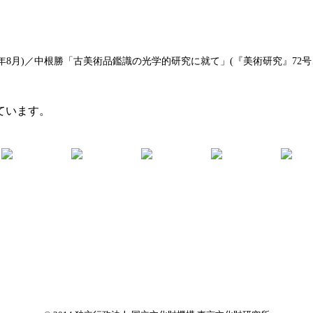
年8月)／中根勝「古美術品鑑識の光学的研究に就て」(『美術研究』72号、1
ています。