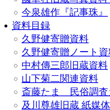
今泉雄作『記事珠』
資料目録
久野健寄贈資料
久野健寄贈ノート資
中村傳三郎旧蔵資料
山下菊二関連資料
斎藤たま 民俗調査
及川尊雄旧蔵 紙媒