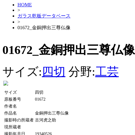
HOME
>
ガラス乾板データベース
>
01672_金銅押出三尊仏像
01672_金銅押出三尊仏像
サイズ:
四切
分野:
工芸
サイズ
四切
原板番号
01672
作者名
作品名
金銅押出三尊仏像
撮影時の所蔵者
古河虎之助
現所蔵者
撮影年月日
19340526