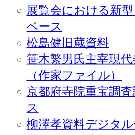
展覧会における新型
ベース
松島健旧蔵資料
笹木繁男氏主宰現代
（作家ファイル）
京都府寺院重宝調査
ス
柳澤孝資料デジタル