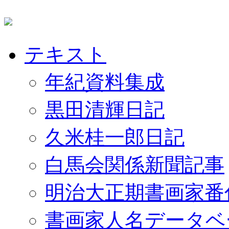
テキスト
年紀資料集成
黒田清輝日記
久米桂一郎日記
白馬会関係新聞記事
明治大正期書画家番
書画家人名データベ