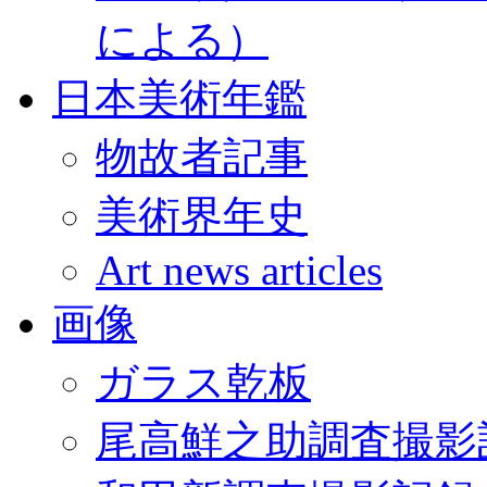
による）
日本美術年鑑
物故者記事
美術界年史
Art news articles
画像
ガラス乾板
尾高鮮之助調査撮影