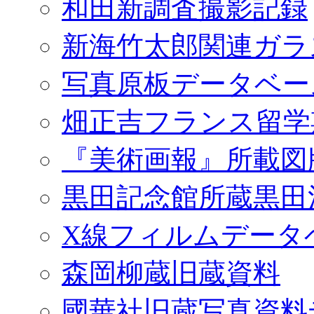
和田新調査撮影記録
新海竹太郎関連ガラ
写真原板データベー
畑正吉フランス留学
『美術画報』所載図
黒田記念館所蔵黒田
X線フィルムデータ
森岡柳蔵旧蔵資料
國華社旧蔵写真資料