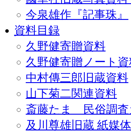
今泉雄作『記事珠』
資料目録
久野健寄贈資料
久野健寄贈ノート資
中村傳三郎旧蔵資料
山下菊二関連資料
斎藤たま 民俗調査
及川尊雄旧蔵 紙媒