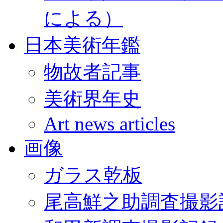
による）
日本美術年鑑
物故者記事
美術界年史
Art news articles
画像
ガラス乾板
尾高鮮之助調査撮影