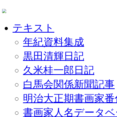
テキスト
年紀資料集成
黒田清輝日記
久米桂一郎日記
白馬会関係新聞記事
明治大正期書画家番
書画家人名データベ