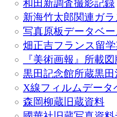
和田新調査撮影記録
新海竹太郎関連ガラ
写真原板データベー
畑正吉フランス留学
『美術画報』所載図
黒田記念館所蔵黒田
X線フィルムデータ
森岡柳蔵旧蔵資料
國華社旧蔵写真資料