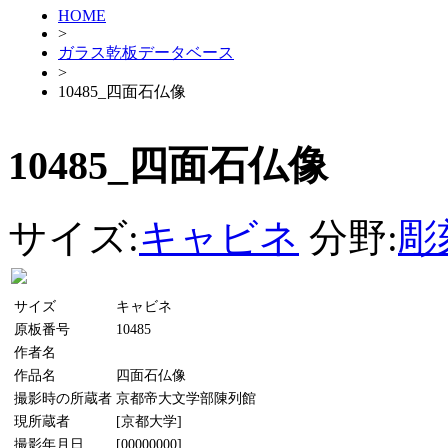
HOME
>
ガラス乾板データベース
>
10485_四面石仏像
10485_四面石仏像
サイズ:
キャビネ
分野:
彫
サイズ
キャビネ
原板番号
10485
作者名
作品名
四面石仏像
撮影時の所蔵者
京都帝大文学部陳列館
現所蔵者
[京都大学]
撮影年月日
[00000000]