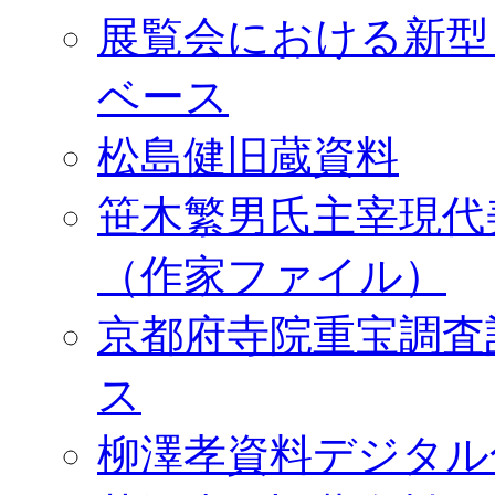
展覧会における新型
ベース
松島健旧蔵資料
笹木繁男氏主宰現代
（作家ファイル）
京都府寺院重宝調査
ス
柳澤孝資料デジタル