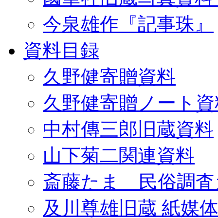
今泉雄作『記事珠』
資料目録
久野健寄贈資料
久野健寄贈ノート資
中村傳三郎旧蔵資料
山下菊二関連資料
斎藤たま 民俗調査
及川尊雄旧蔵 紙媒