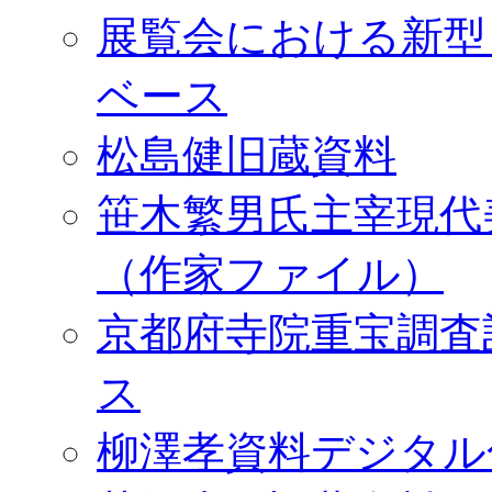
展覧会における新型
ベース
松島健旧蔵資料
笹木繁男氏主宰現代
（作家ファイル）
京都府寺院重宝調査
ス
柳澤孝資料デジタル