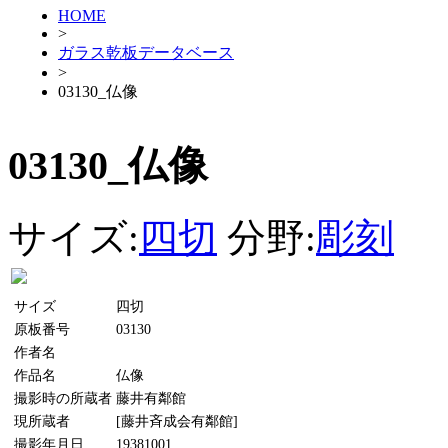
HOME
>
ガラス乾板データベース
>
03130_仏像
03130_仏像
サイズ:
四切
分野:
彫刻
サイズ
四切
原板番号
03130
作者名
作品名
仏像
撮影時の所蔵者
藤井有鄰館
現所蔵者
[藤井斉成会有鄰館]
撮影年月日
19381001