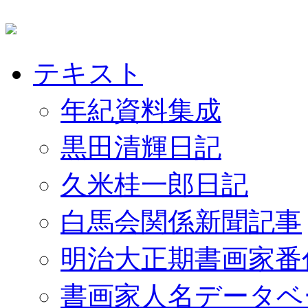
テキスト
年紀資料集成
黒田清輝日記
久米桂一郎日記
白馬会関係新聞記事
明治大正期書画家番
書画家人名データベ