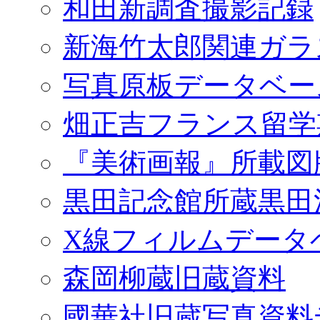
和田新調査撮影記録
新海竹太郎関連ガラ
写真原板データベー
畑正吉フランス留学
『美術画報』所載図
黒田記念館所蔵黒田
X線フィルムデータ
森岡柳蔵旧蔵資料
國華社旧蔵写真資料