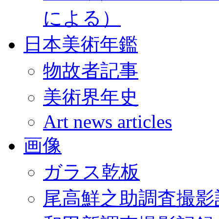
による）
日本美術年鑑
物故者記事
美術界年史
Art news articles
画像
ガラス乾板
尾高鮮之助調査撮影