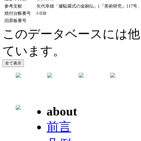
参考文献
矢代幸雄「健駄羅式の金銅仏」(『美術研究』117号、19
焼付台帳番号
f-038
旧原板番号
このデータベースには他
ています。
about
前言