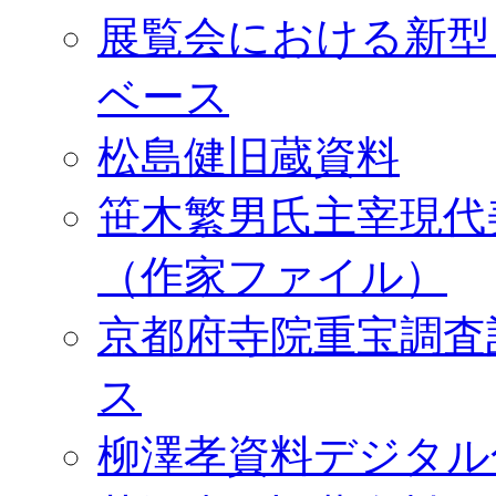
展覧会における新型
ベース
松島健旧蔵資料
笹木繁男氏主宰現代
（作家ファイル）
京都府寺院重宝調査
ス
柳澤孝資料デジタル