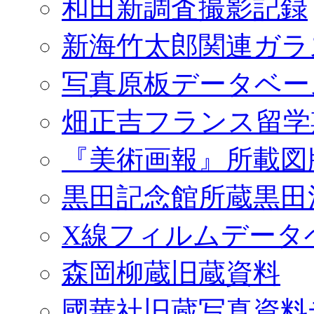
和田新調査撮影記録
新海竹太郎関連ガラ
写真原板データベー
畑正吉フランス留学
『美術画報』所載図
黒田記念館所蔵黒田
X線フィルムデータ
森岡柳蔵旧蔵資料
國華社旧蔵写真資料