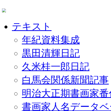
テキスト
年紀資料集成
黒田清輝日記
久米桂一郎日記
白馬会関係新聞記事
明治大正期書画家番
書画家人名データベ