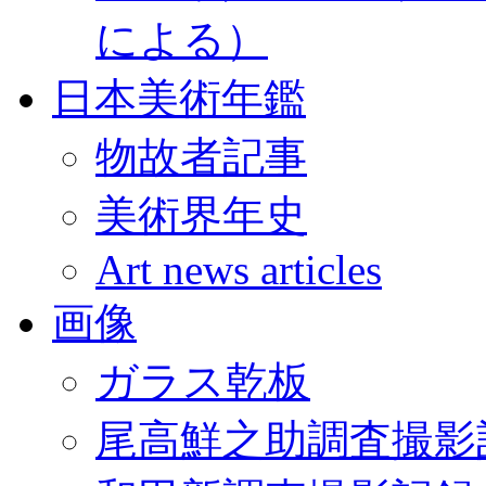
による）
日本美術年鑑
物故者記事
美術界年史
Art news articles
画像
ガラス乾板
尾高鮮之助調査撮影