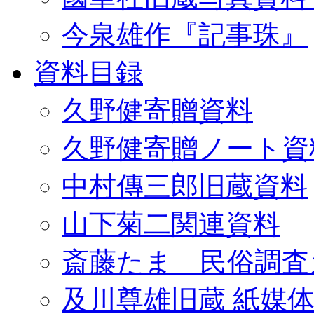
今泉雄作『記事珠』
資料目録
久野健寄贈資料
久野健寄贈ノート資
中村傳三郎旧蔵資料
山下菊二関連資料
斎藤たま 民俗調査
及川尊雄旧蔵 紙媒