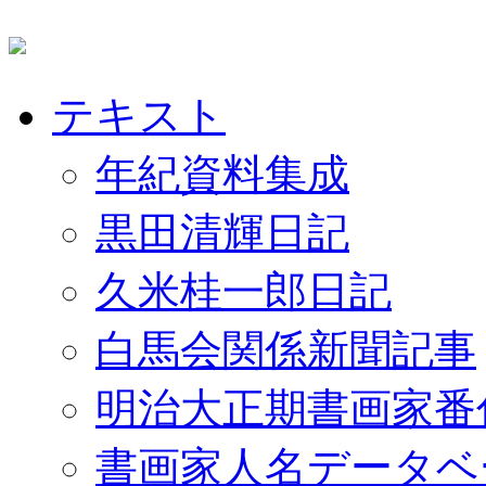
テキスト
年紀資料集成
黒田清輝日記
久米桂一郎日記
白馬会関係新聞記事
明治大正期書画家番
書画家人名データベ