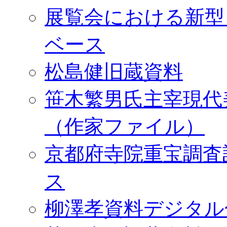
展覧会における新型
ベース
松島健旧蔵資料
笹木繁男氏主宰現代
（作家ファイル）
京都府寺院重宝調査
ス
柳澤孝資料デジタル