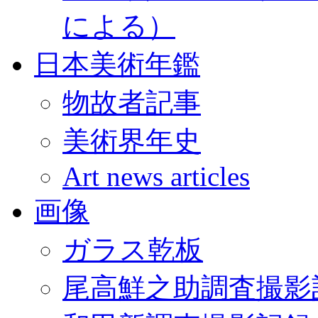
による）
日本美術年鑑
物故者記事
美術界年史
Art news articles
画像
ガラス乾板
尾高鮮之助調査撮影