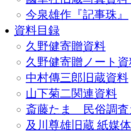
今泉雄作『記事珠』
資料目録
久野健寄贈資料
久野健寄贈ノート資
中村傳三郎旧蔵資料
山下菊二関連資料
斎藤たま 民俗調査
及川尊雄旧蔵 紙媒