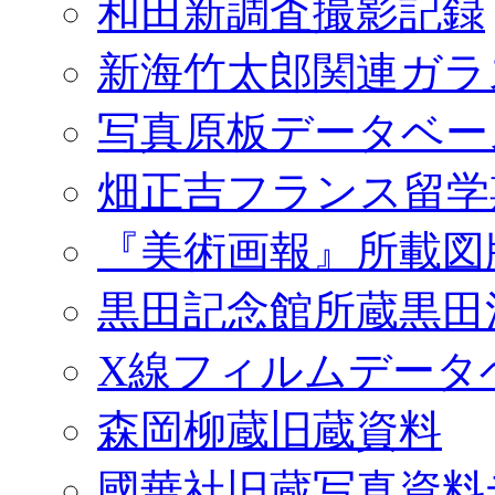
和田新調査撮影記録
新海竹太郎関連ガラ
写真原板データベー
畑正吉フランス留学
『美術画報』所載図
黒田記念館所蔵黒田
X線フィルムデータ
森岡柳蔵旧蔵資料
國華社旧蔵写真資料