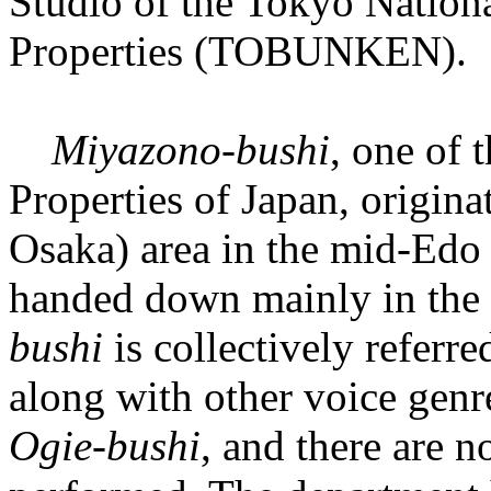
Studio of the Tokyo Nationa
Properties (TOBUNKEN).
Miyazono-bushi
, one of 
Properties of Japan, origin
Osaka) area in the mid-Edo 
handed down mainly in the
bushi
is collectively referre
along with other voice gen
Ogie-bushi
, and there are n