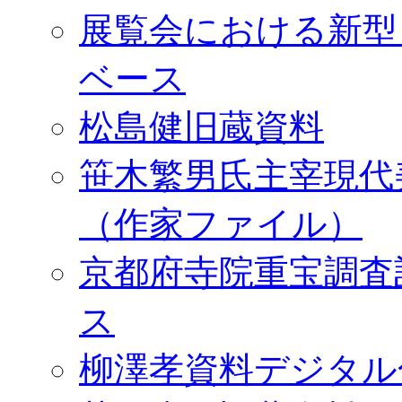
展覧会における新型
ベース
松島健旧蔵資料
笹木繁男氏主宰現代
（作家ファイル）
京都府寺院重宝調査
ス
柳澤孝資料デジタル