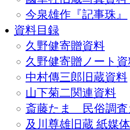
今泉雄作『記事珠』
資料目録
久野健寄贈資料
久野健寄贈ノート資
中村傳三郎旧蔵資料
山下菊二関連資料
斎藤たま 民俗調査
及川尊雄旧蔵 紙媒