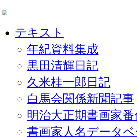
テキスト
年紀資料集成
黒田清輝日記
久米桂一郎日記
白馬会関係新聞記事
明治大正期書画家番
書画家人名データベ