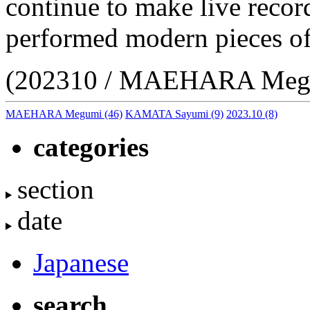
continue to make live record
performed modern pieces o
(202310 / MAEHARA Meg
MAEHARA Megumi
(46)
KAMATA Sayumi
(9)
2023.10
(8)
categories
section
date
Japanese
search