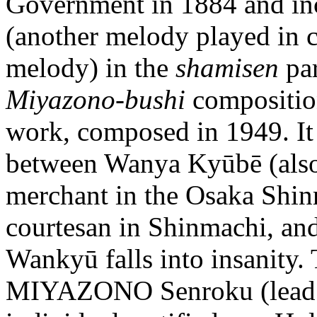
Government in 1884 and in
(another melody played in c
melody) in the
shamisen
par
Miyazono-bushi
composition
work, composed in 1949. It t
between Wanya Kyūbē (also
merchant in the Osaka Shin
courtesan in Shinmachi, and
Wankyū falls into insanity.
MIYAZONO Senroku (lea