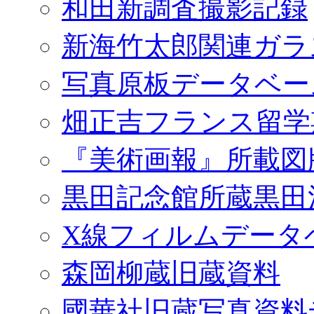
和田新調査撮影記録
新海竹太郎関連ガラ
写真原板データベー
畑正吉フランス留学
『美術画報』所載図
黒田記念館所蔵黒田
X線フィルムデータ
森岡柳蔵旧蔵資料
國華社旧蔵写真資料