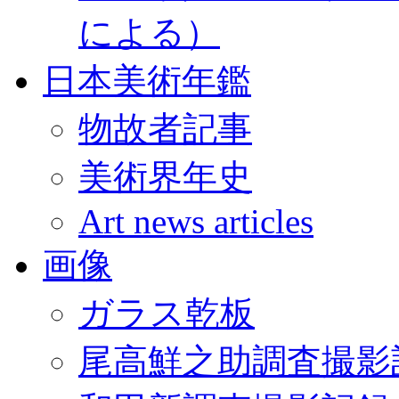
による）
日本美術年鑑
物故者記事
美術界年史
Art news articles
画像
ガラス乾板
尾高鮮之助調査撮影