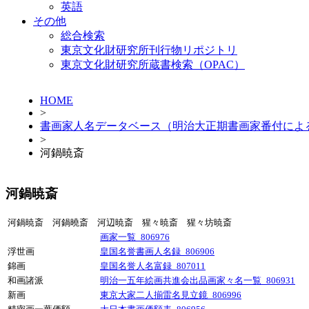
英語
その他
総合検索
東京文化財研究所刊行物リポジトリ
東京文化財研究所蔵書検索（OPAC）
HOME
>
書画家人名データベース（明治大正期書画家番付によ
>
河鍋暁斎
河鍋暁斎
河鍋暁斎 河鍋曉斎 河辺暁斎 猩々暁斎 猩々坊暁斎
画家一覧_806976
浮世画
皇国名誉書画人名録_806906
錦画
皇国名誉人名富録_807011
和画諸派
明治一五年絵画共進会出品画家々名一覧_806931
新画
東京大家二人揃雷名見立鏡_806996