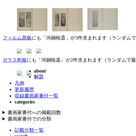
フィルム原板
にも「河鍋暁斎」が3件含まれます（ランダム
ガラス乾板
にも「河鍋暁斎」が2件含まれます（ランダムで
about
解題
凡例
更新履歴
収録書画家番付一覧
categories
書画家番付への掲載回数
書画家番付での分類
記載分類一覧