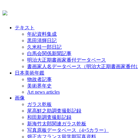
テキスト
年紀資料集成
黒田清輝日記
久米桂一郎日記
白馬会関係新聞記事
明治大正期書画家番付データベース
書画家人名データベース（明治大正期書画家番付
日本美術年鑑
物故者記事
美術界年史
Art news articles
画像
ガラス乾板
尾高鮮之助調査撮影記録
和田新調査撮影記録
新海竹太郎関連ガラス乾板
写真原板データベース（4×5カラー）
畑正吉フランス留学期写真資料