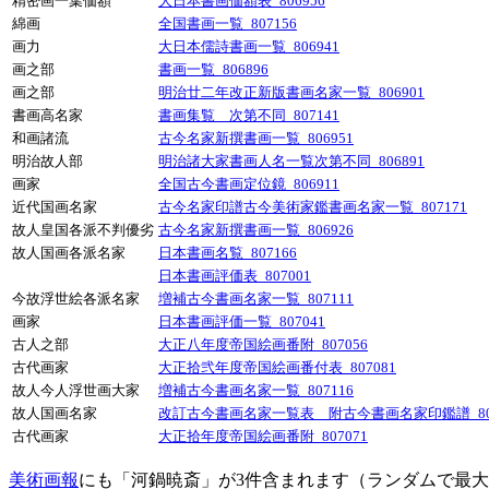
精密画一葉価額
大日本書画価額表_806956
綿画
全国書画一覧_807156
画力
大日本儒詩書画一覧_806941
画之部
書画一覧_806896
画之部
明治廿二年改正新版書画名家一覧_806901
書画高名家
書画集覧 次第不同_807141
和画諸流
古今名家新撰書画一覧_806951
明治故人部
明治諸大家書画人名一覧次第不同_806891
画家
全国古今書画定位鏡_806911
近代国画名家
古今名家印譜古今美術家鑑書画名家一覧_807171
故人皇国各派不判優劣
古今名家新撰書画一覧_806926
故人国画各派名家
日本書画名覧_807166
日本書画評価表_807001
今故浮世絵各派名家
増補古今書画名家一覧_807111
画家
日本書画評価一覧_807041
古人之部
大正八年度帝国絵画番附_807056
古代画家
大正拾弐年度帝国絵画番付表_807081
故人今人浮世画大家
増補古今書画名家一覧_807116
故人国画名家
改訂古今書画名家一覧表 附古今書画名家印鑑譜_807
古代画家
大正拾年度帝国絵画番附_807071
美術画報
にも「河鍋暁斎」が3件含まれます（ランダムで最