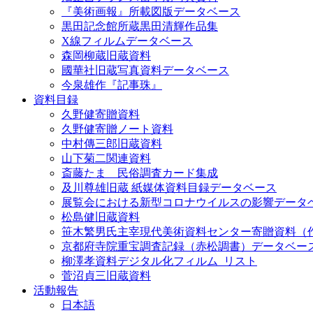
『美術画報』所載図版データベース
黒田記念館所蔵黒田清輝作品集
X線フィルムデータベース
森岡柳蔵旧蔵資料
國華社旧蔵写真資料データベース
今泉雄作『記事珠』
資料目録
久野健寄贈資料
久野健寄贈ノート資料
中村傳三郎旧蔵資料
山下菊二関連資料
斎藤たま 民俗調査カード集成
及川尊雄旧蔵 紙媒体資料目録データベース
展覧会における新型コロナウイルスの影響データ
松島健旧蔵資料
笹木繁男氏主宰現代美術資料センター寄贈資料（
京都府寺院重宝調査記録（赤松調書）データベー
柳澤孝資料デジタル化フィルム_リスト
菅沼貞三旧蔵資料
活動報告
日本語