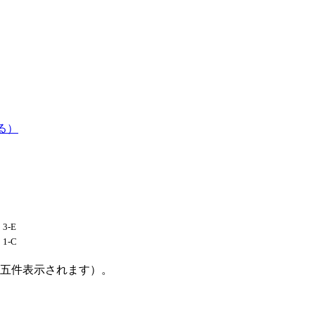
る）
3-E
1-C
大五件表示されます）。