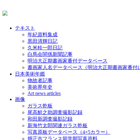
テキスト
年紀資料集成
黒田清輝日記
久米桂一郎日記
白馬会関係新聞記事
明治大正期書画家番付データベース
書画家人名データベース（明治大正期書画家番付
日本美術年鑑
物故者記事
美術界年史
Art news articles
画像
ガラス乾板
尾高鮮之助調査撮影記録
和田新調査撮影記録
新海竹太郎関連ガラス乾板
写真原板データベース（4×5カラー）
畑正吉フランス留学期写真資料