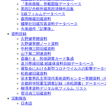
『美術画報』所載図版データベース
黒田記念館所蔵黒田清輝作品集
X線フィルムデータベース
森岡柳蔵旧蔵資料
國華社旧蔵写真資料データベース
今泉雄作『記事珠』
資料目録
久野健寄贈資料
久野健寄贈ノート資料
中村傳三郎旧蔵資料
山下菊二関連資料
斎藤たま 民俗調査カード集成
及川尊雄旧蔵 紙媒体資料目録データベース
展覧会における新型コロナウイルスの影響データ
松島健旧蔵資料
笹木繁男氏主宰現代美術資料センター寄贈資料（
京都府寺院重宝調査記録（赤松調書）データベー
柳澤孝資料デジタル化フィルム_リスト
菅沼貞三旧蔵資料
活動報告
日本語