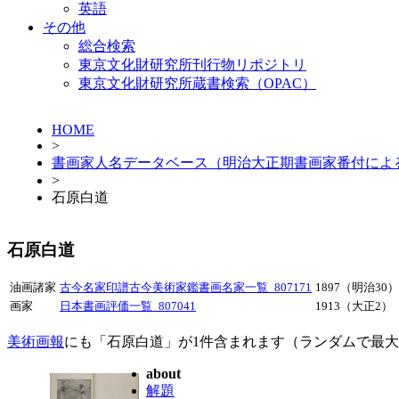
英語
その他
総合検索
東京文化財研究所刊行物リポジトリ
東京文化財研究所蔵書検索（OPAC）
HOME
>
書画家人名データベース（明治大正期書画家番付によ
>
石原白道
石原白道
油画諸家
古今名家印譜古今美術家鑑書画名家一覧_807171
1897（明治30）
画家
日本書画評価一覧_807041
1913（大正2）
美術画報
にも「石原白道」が1件含まれます（ランダムで最
about
解題