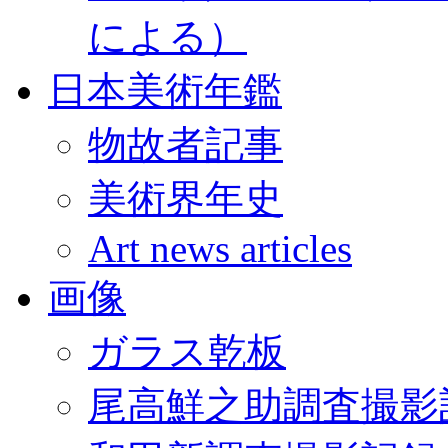
による）
日本美術年鑑
物故者記事
美術界年史
Art news articles
画像
ガラス乾板
尾高鮮之助調査撮影