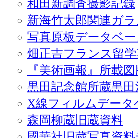
和田新調査撮影記録
新海竹太郎関連ガラ
写真原板データベー
畑正吉フランス留学
『美術画報』所載図
黒田記念館所蔵黒田
X線フィルムデータ
森岡柳蔵旧蔵資料
國華社旧蔵写真資料