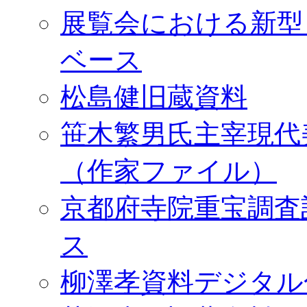
展覧会における新型
ベース
松島健旧蔵資料
笹木繁男氏主宰現代
（作家ファイル）
京都府寺院重宝調査
ス
柳澤孝資料デジタル