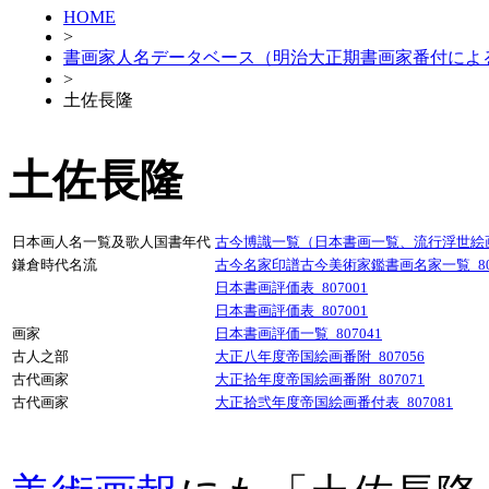
HOME
>
書画家人名データベース（明治大正期書画家番付によ
>
土佐長隆
土佐長隆
日本画人名一覧及歌人国書年代
古今博識一覧（日本書画一覧、流行浮世絵画人
鎌倉時代名流
古今名家印譜古今美術家鑑書画名家一覧_807
日本書画評価表_807001
日本書画評価表_807001
画家
日本書画評価一覧_807041
古人之部
大正八年度帝国絵画番附_807056
古代画家
大正拾年度帝国絵画番附_807071
古代画家
大正拾弐年度帝国絵画番付表_807081