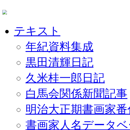
テキスト
年紀資料集成
黒田清輝日記
久米桂一郎日記
白馬会関係新聞記事
明治大正期書画家番
書画家人名データベ