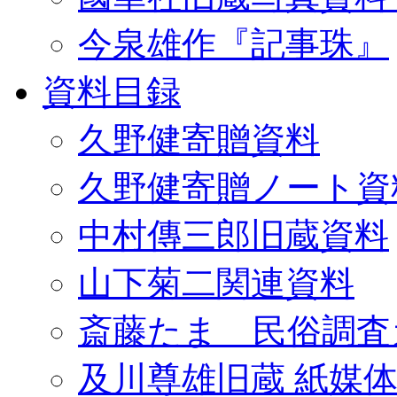
今泉雄作『記事珠』
資料目録
久野健寄贈資料
久野健寄贈ノート資
中村傳三郎旧蔵資料
山下菊二関連資料
斎藤たま 民俗調査
及川尊雄旧蔵 紙媒