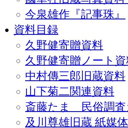
今泉雄作『記事珠』
資料目録
久野健寄贈資料
久野健寄贈ノート資
中村傳三郎旧蔵資料
山下菊二関連資料
斎藤たま 民俗調査
及川尊雄旧蔵 紙媒