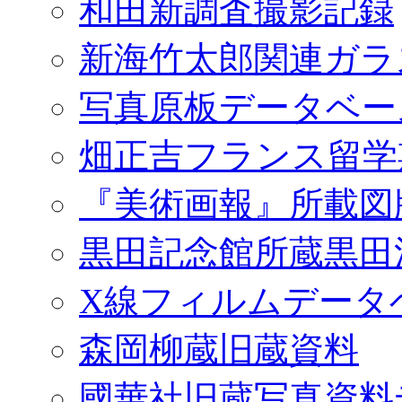
和田新調査撮影記録
新海竹太郎関連ガラ
写真原板データベー
畑正吉フランス留学
『美術画報』所載図
黒田記念館所蔵黒田
X線フィルムデータ
森岡柳蔵旧蔵資料
國華社旧蔵写真資料