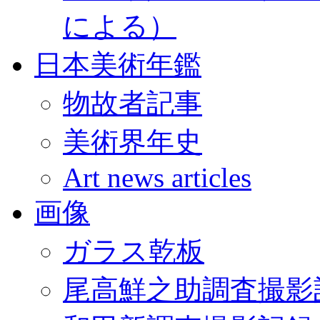
による）
日本美術年鑑
物故者記事
美術界年史
Art news articles
画像
ガラス乾板
尾高鮮之助調査撮影