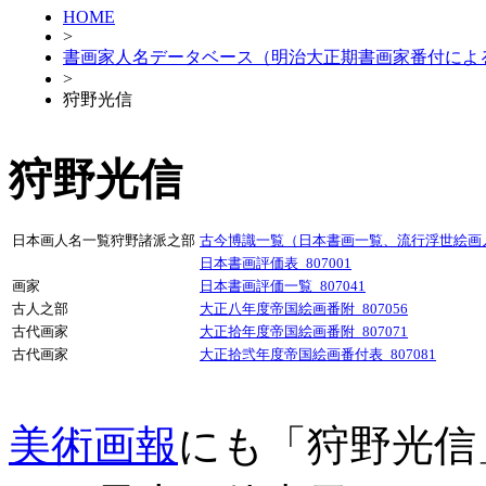
HOME
>
書画家人名データベース（明治大正期書画家番付によ
>
狩野光信
狩野光信
日本画人名一覧狩野諸派之部
古今博識一覧（日本書画一覧、流行浮世絵画人）
日本書画評価表_807001
画家
日本書画評価一覧_807041
古人之部
大正八年度帝国絵画番附_807056
古代画家
大正拾年度帝国絵画番附_807071
古代画家
大正拾弐年度帝国絵画番付表_807081
美術画報
にも「狩野光信