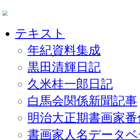
テキスト
年紀資料集成
黒田清輝日記
久米桂一郎日記
白馬会関係新聞記事
明治大正期書画家番
書画家人名データベ