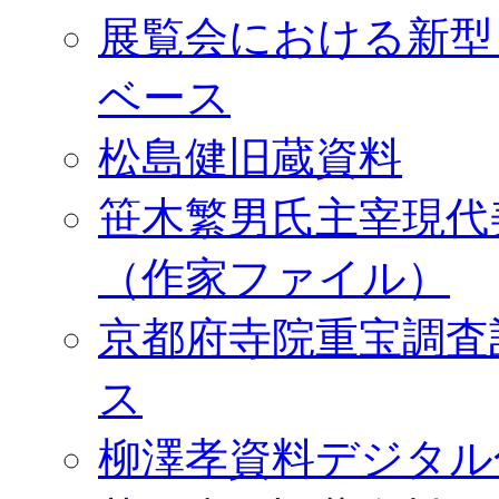
展覧会における新型
ベース
松島健旧蔵資料
笹木繁男氏主宰現代
（作家ファイル）
京都府寺院重宝調査
ス
柳澤孝資料デジタル