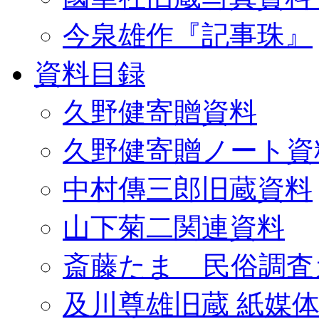
今泉雄作『記事珠』
資料目録
久野健寄贈資料
久野健寄贈ノート資
中村傳三郎旧蔵資料
山下菊二関連資料
斎藤たま 民俗調査
及川尊雄旧蔵 紙媒