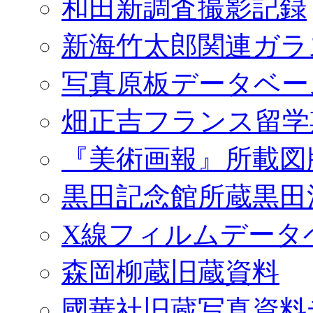
和田新調査撮影記録
新海竹太郎関連ガラ
写真原板データベー
畑正吉フランス留学
『美術画報』所載図
黒田記念館所蔵黒田
X線フィルムデータ
森岡柳蔵旧蔵資料
國華社旧蔵写真資料