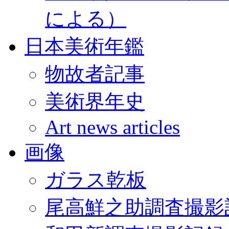
による）
日本美術年鑑
物故者記事
美術界年史
Art news articles
画像
ガラス乾板
尾高鮮之助調査撮影