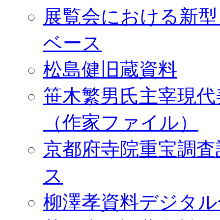
展覧会における新型
ベース
松島健旧蔵資料
笹木繁男氏主宰現代
（作家ファイル）
京都府寺院重宝調査
ス
柳澤孝資料デジタル