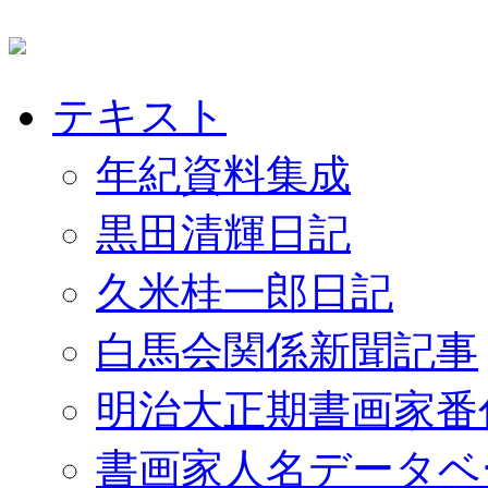
テキスト
年紀資料集成
黒田清輝日記
久米桂一郎日記
白馬会関係新聞記事
明治大正期書画家番
書画家人名データベ