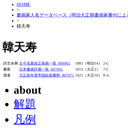
HOME
>
書画家人名データベース（明治大正期書画家番付によ
>
韓天寿
韓天寿
詩文余興
古今名家改正南画一覧_806961
1881（明治14）
2-C
書家
日本書画評価一覧_807041
1913（大正2）
7-C
儒者
大正拾年度帝国絵画番附_807071
1921（大正10）
9-A
about
解題
凡例