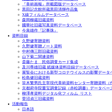
『美術画報』所載図版データベース
黒田記念館所蔵黒田清輝作品集
X線フィルムデータベース
森岡柳蔵旧蔵資料
國華社旧蔵写真資料データベース
今泉雄作『記事珠』
資料目録
久野健寄贈資料
久野健寄贈ノート資料
中村傳三郎旧蔵資料
山下菊二関連資料
斎藤たま 民俗調査カード集成
及川尊雄旧蔵 紙媒体資料目録データベース
展覧会における新型コロナウイルスの影響データ
松島健旧蔵資料
笹木繁男氏主宰現代美術資料センター寄贈資料（
京都府寺院重宝調査記録（赤松調書）データベー
柳澤孝資料デジタル化フィルム_リスト
菅沼貞三旧蔵資料
活動報告
日本語