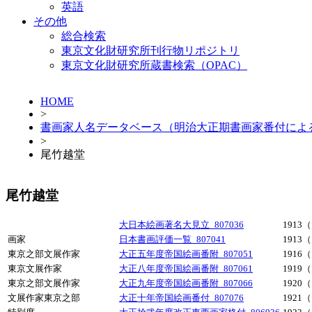
英語
その他
総合検索
東京文化財研究所刊行物リポジトリ
東京文化財研究所蔵書検索（OPAC）
HOME
>
書画家人名データベース（明治大正期書画家番付によ
>
尾竹越堂
尾竹越堂
大日本絵画著名大見立_807036
1913
画家
日本書画評価一覧_807041
1913
東京之部文展作家
大正五年度帝国絵画番附_807051
1916
東京文展作家
大正八年度帝国絵画番附_807061
1919
東京之部文展作家
大正九年度帝国絵画番附_807066
1920
文展作家東京之部
大正十年帝国絵画番付_807076
1921