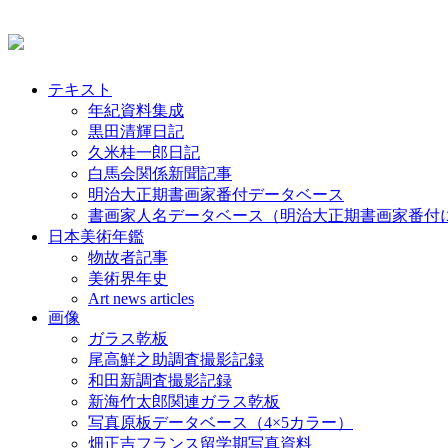
テキスト
年紀資料集成
黒田清輝日記
久米桂一郎日記
白馬会関係新聞記事
明治大正期書画家番付データベース
書画家人名データベース（明治大正期書画家番付
日本美術年鑑
物故者記事
美術界年史
Art news articles
画像
ガラス乾板
尾高鮮之助調査撮影記録
和田新調査撮影記録
新海竹太郎関連ガラス乾板
写真原板データベース（4×5カラー）
畑正吉フランス留学期写真資料