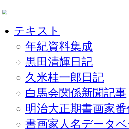
テキスト
年紀資料集成
黒田清輝日記
久米桂一郎日記
白馬会関係新聞記事
明治大正期書画家番
書画家人名データベ