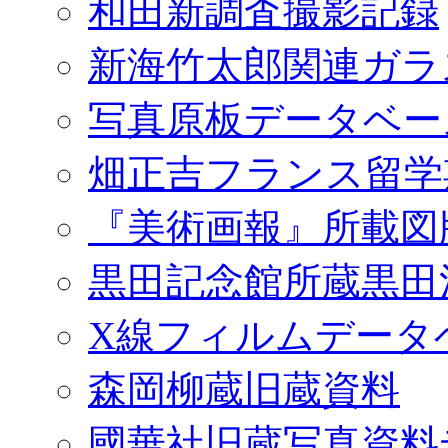
和田新調査撮影記録
新海竹太郎関連ガラ
写真原板データベー
畑正吉フランス留学
『美術画報』所載図
黒田記念館所蔵黒田
X線フィルムデータ
森岡柳蔵旧蔵資料
國華社旧蔵写真資料