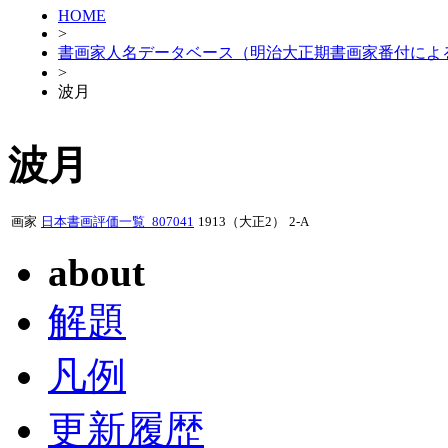
HOME
>
書画家人名データベース（明治大正期書画家番付によ
>
波月
波月
画家
日本書画評価一覧_807041
1913（大正2）
2-A
about
解題
凡例
更新履歴