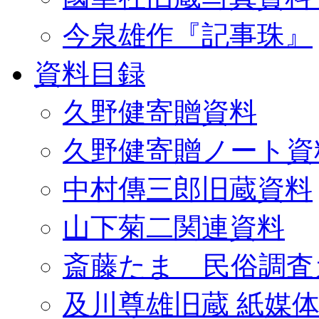
今泉雄作『記事珠』
資料目録
久野健寄贈資料
久野健寄贈ノート資
中村傳三郎旧蔵資料
山下菊二関連資料
斎藤たま 民俗調査
及川尊雄旧蔵 紙媒