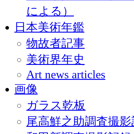
による）
日本美術年鑑
物故者記事
美術界年史
Art news articles
画像
ガラス乾板
尾高鮮之助調査撮影