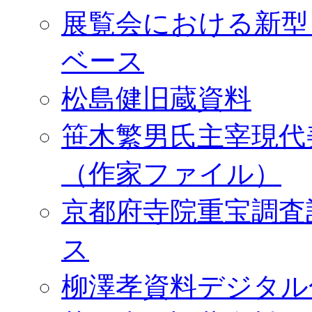
展覧会における新型
ベース
松島健旧蔵資料
笹木繁男氏主宰現代
（作家ファイル）
京都府寺院重宝調査
ス
柳澤孝資料デジタル