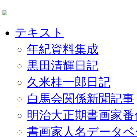
テキスト
年紀資料集成
黒田清輝日記
久米桂一郎日記
白馬会関係新聞記事
明治大正期書画家番
書画家人名データベ