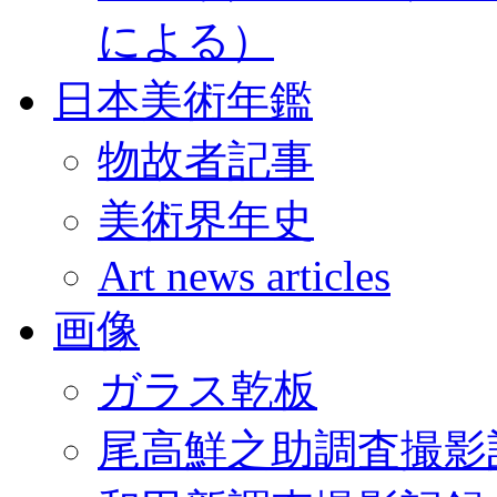
による）
日本美術年鑑
物故者記事
美術界年史
Art news articles
画像
ガラス乾板
尾高鮮之助調査撮影