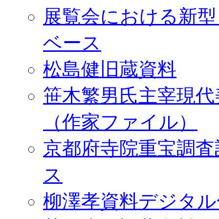
展覧会における新型
ベース
松島健旧蔵資料
笹木繁男氏主宰現代
（作家ファイル）
京都府寺院重宝調査
ス
柳澤孝資料デジタル