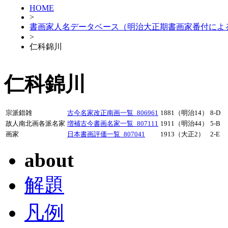
HOME
>
書画家人名データベース（明治大正期書画家番付によ
>
仁科錦川
仁科錦川
宗派錯雑
古今名家改正南画一覧_806961
1881（明治14）
8-D
故人南北画各派名家
増補古今書画名家一覧_807111
1911（明治44）
5-B
画家
日本書画評価一覧_807041
1913（大正2）
2-E
about
解題
凡例