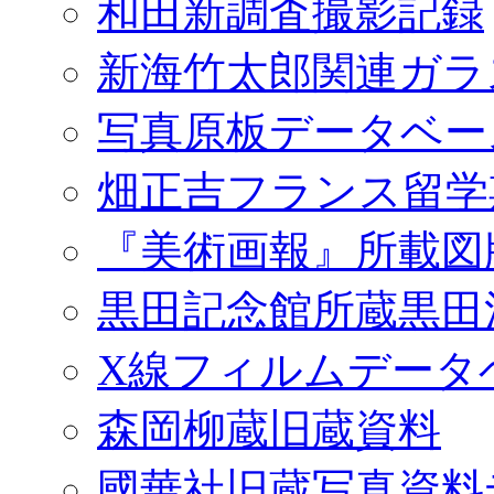
和田新調査撮影記録
新海竹太郎関連ガラ
写真原板データベー
畑正吉フランス留学
『美術画報』所載図
黒田記念館所蔵黒田
X線フィルムデータ
森岡柳蔵旧蔵資料
國華社旧蔵写真資料