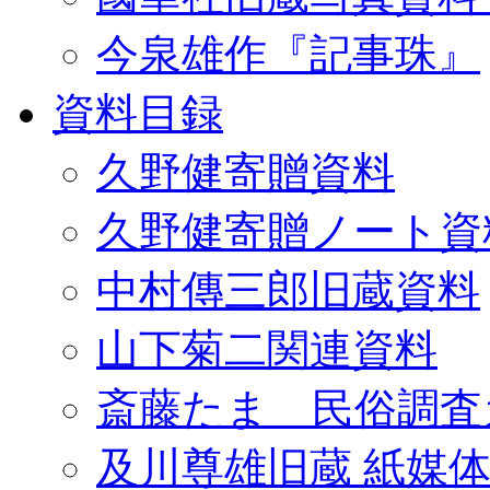
今泉雄作『記事珠』
資料目録
久野健寄贈資料
久野健寄贈ノート資
中村傳三郎旧蔵資料
山下菊二関連資料
斎藤たま 民俗調査
及川尊雄旧蔵 紙媒