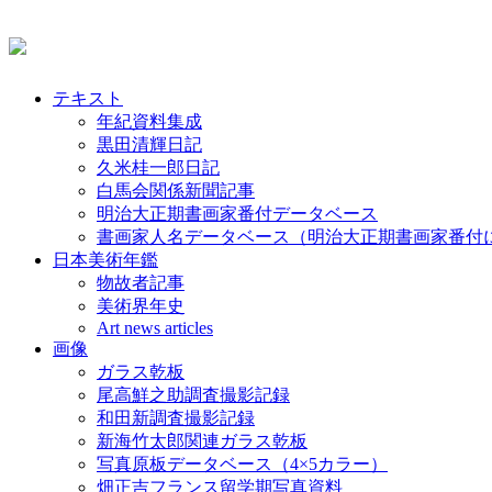
テキスト
年紀資料集成
黒田清輝日記
久米桂一郎日記
白馬会関係新聞記事
明治大正期書画家番付データベース
書画家人名データベース（明治大正期書画家番付
日本美術年鑑
物故者記事
美術界年史
Art news articles
画像
ガラス乾板
尾高鮮之助調査撮影記録
和田新調査撮影記録
新海竹太郎関連ガラス乾板
写真原板データベース（4×5カラー）
畑正吉フランス留学期写真資料