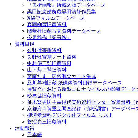
『美術画報』所載図版データベース
黒田記念館所蔵黒田清輝作品集
X線フィルムデータベース
森岡柳蔵旧蔵資料
國華社旧蔵写真資料データベース
今泉雄作『記事珠』
資料目録
久野健寄贈資料
久野健寄贈ノート資料
中村傳三郎旧蔵資料
山下菊二関連資料
斎藤たま 民俗調査カード集成
及川尊雄旧蔵 紙媒体資料目録データベース
展覧会における新型コロナウイルスの影響データ
松島健旧蔵資料
笹木繁男氏主宰現代美術資料センター寄贈資料（
京都府寺院重宝調査記録（赤松調書）データベー
柳澤孝資料デジタル化フィルム_リスト
菅沼貞三旧蔵資料
活動報告
日本語