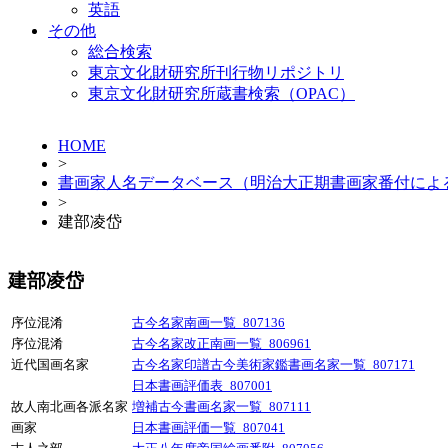
英語
その他
総合検索
東京文化財研究所刊行物リポジトリ
東京文化財研究所蔵書検索（OPAC）
HOME
>
書画家人名データベース（明治大正期書画家番付によ
>
建部凌岱
建部凌岱
序位混淆
古今名家南画一覧_807136
序位混淆
古今名家改正南画一覧_806961
近代国画名家
古今名家印譜古今美術家鑑書画名家一覧_807171
日本書画評価表_807001
故人南北画各派名家
増補古今書画名家一覧_807111
画家
日本書画評価一覧_807041