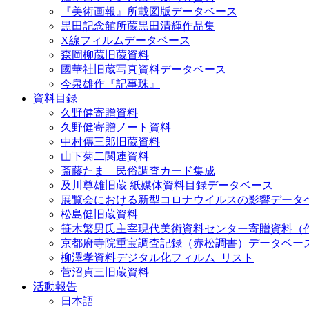
『美術画報』所載図版データベース
黒田記念館所蔵黒田清輝作品集
X線フィルムデータベース
森岡柳蔵旧蔵資料
國華社旧蔵写真資料データベース
今泉雄作『記事珠』
資料目録
久野健寄贈資料
久野健寄贈ノート資料
中村傳三郎旧蔵資料
山下菊二関連資料
斎藤たま 民俗調査カード集成
及川尊雄旧蔵 紙媒体資料目録データベース
展覧会における新型コロナウイルスの影響データ
松島健旧蔵資料
笹木繁男氏主宰現代美術資料センター寄贈資料（
京都府寺院重宝調査記録（赤松調書）データベー
柳澤孝資料デジタル化フィルム_リスト
菅沼貞三旧蔵資料
活動報告
日本語