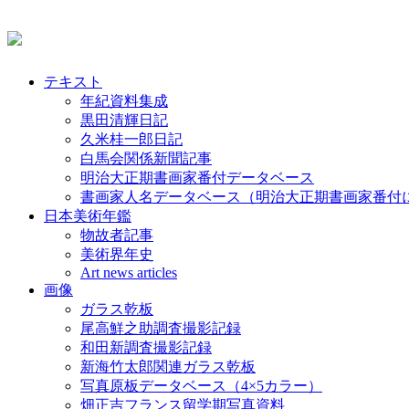
テキスト
年紀資料集成
黒田清輝日記
久米桂一郎日記
白馬会関係新聞記事
明治大正期書画家番付データベース
書画家人名データベース（明治大正期書画家番付
日本美術年鑑
物故者記事
美術界年史
Art news articles
画像
ガラス乾板
尾高鮮之助調査撮影記録
和田新調査撮影記録
新海竹太郎関連ガラス乾板
写真原板データベース（4×5カラー）
畑正吉フランス留学期写真資料