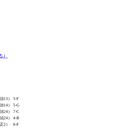
る）
明治13）
5-F
明治14）
5-G
明治24）
7-C
明治24）
4-B
大正2）
6-F