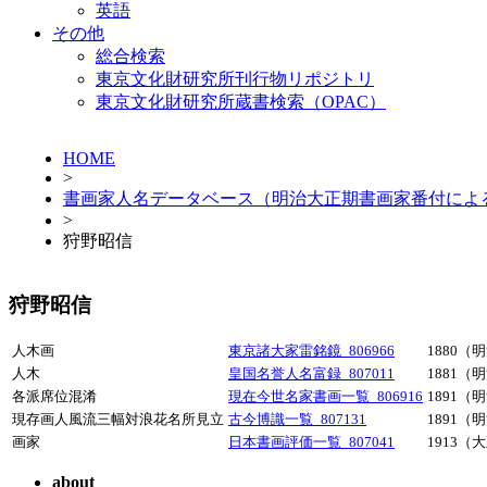
英語
その他
総合検索
東京文化財研究所刊行物リポジトリ
東京文化財研究所蔵書検索（OPAC）
HOME
>
書画家人名データベース（明治大正期書画家番付によ
>
狩野昭信
狩野昭信
人木画
東京諸大家雷銘鏡_806966
1880（
人木
皇国名誉人名富録_807011
1881（
各派席位混淆
現在今世名家書画一覧_806916
1891（
現存画人風流三幅対浪花名所見立
古今博識一覧_807131
1891（
画家
日本書画評価一覧_807041
1913（
about