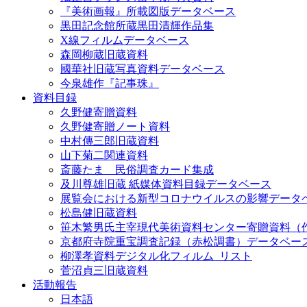
『美術画報』所載図版データベース
黒田記念館所蔵黒田清輝作品集
X線フィルムデータベース
森岡柳蔵旧蔵資料
國華社旧蔵写真資料データベース
今泉雄作『記事珠』
資料目録
久野健寄贈資料
久野健寄贈ノート資料
中村傳三郎旧蔵資料
山下菊二関連資料
斎藤たま 民俗調査カード集成
及川尊雄旧蔵 紙媒体資料目録データベース
展覧会における新型コロナウイルスの影響データ
松島健旧蔵資料
笹木繁男氏主宰現代美術資料センター寄贈資料（
京都府寺院重宝調査記録（赤松調書）データベー
柳澤孝資料デジタル化フィルム_リスト
菅沼貞三旧蔵資料
活動報告
日本語