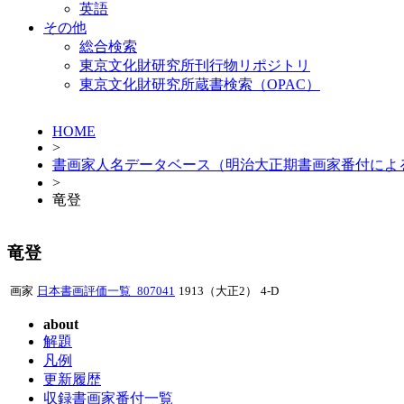
英語
その他
総合検索
東京文化財研究所刊行物リポジトリ
東京文化財研究所蔵書検索（OPAC）
HOME
>
書画家人名データベース（明治大正期書画家番付によ
>
竜登
竜登
画家
日本書画評価一覧_807041
1913（大正2）
4-D
about
解題
凡例
更新履歴
収録書画家番付一覧