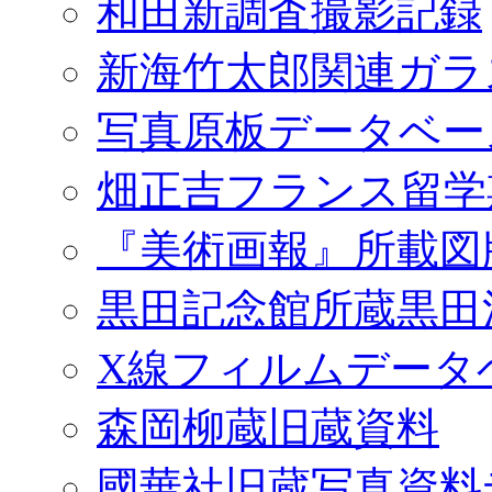
和田新調査撮影記録
新海竹太郎関連ガラ
写真原板データベー
畑正吉フランス留学
『美術画報』所載図
黒田記念館所蔵黒田
X線フィルムデータ
森岡柳蔵旧蔵資料
國華社旧蔵写真資料