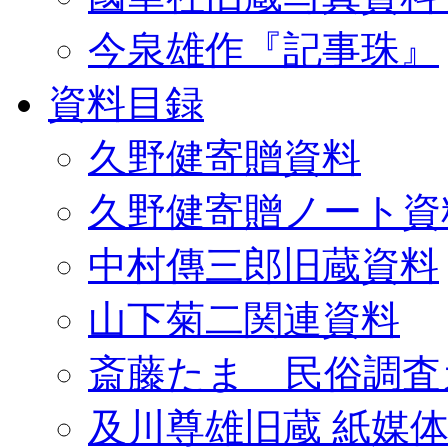
今泉雄作『記事珠』
資料目録
久野健寄贈資料
久野健寄贈ノート資
中村傳三郎旧蔵資料
山下菊二関連資料
斎藤たま 民俗調査
及川尊雄旧蔵 紙媒