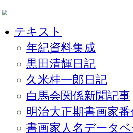
テキスト
年紀資料集成
黒田清輝日記
久米桂一郎日記
白馬会関係新聞記事
明治大正期書画家番
書画家人名データベ