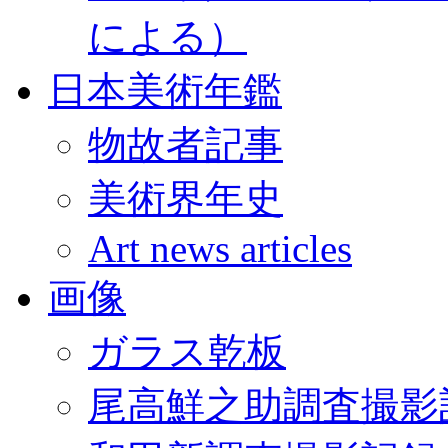
による）
日本美術年鑑
物故者記事
美術界年史
Art news articles
画像
ガラス乾板
尾高鮮之助調査撮影