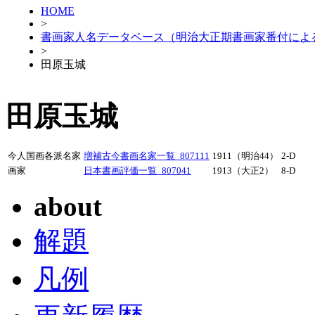
HOME
>
書画家人名データベース（明治大正期書画家番付によ
>
田原玉城
田原玉城
今人国画各派名家
増補古今書画名家一覧_807111
1911（明治44）
2-D
画家
日本書画評価一覧_807041
1913（大正2）
8-D
about
解題
凡例