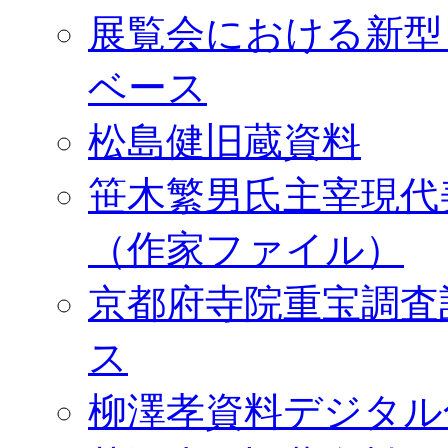
展覧会における新型
ベース
松島健旧蔵資料
笹木繁男氏主宰現代
（作家ファイル）
京都府寺院重宝調査
ス
柳澤孝資料デジタル