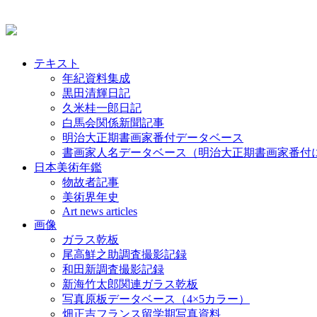
テキスト
年紀資料集成
黒田清輝日記
久米桂一郎日記
白馬会関係新聞記事
明治大正期書画家番付データベース
書画家人名データベース（明治大正期書画家番付
日本美術年鑑
物故者記事
美術界年史
Art news articles
画像
ガラス乾板
尾高鮮之助調査撮影記録
和田新調査撮影記録
新海竹太郎関連ガラス乾板
写真原板データベース（4×5カラー）
畑正吉フランス留学期写真資料