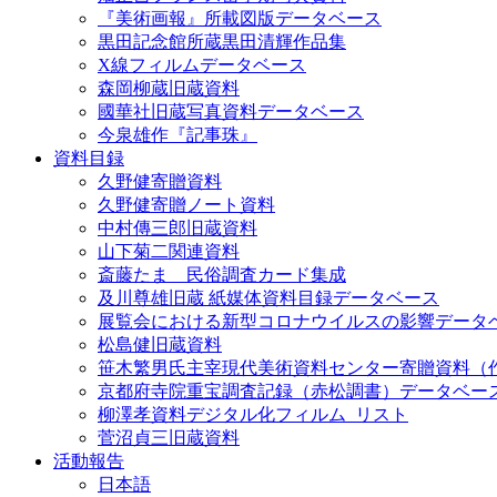
『美術画報』所載図版データベース
黒田記念館所蔵黒田清輝作品集
X線フィルムデータベース
森岡柳蔵旧蔵資料
國華社旧蔵写真資料データベース
今泉雄作『記事珠』
資料目録
久野健寄贈資料
久野健寄贈ノート資料
中村傳三郎旧蔵資料
山下菊二関連資料
斎藤たま 民俗調査カード集成
及川尊雄旧蔵 紙媒体資料目録データベース
展覧会における新型コロナウイルスの影響データ
松島健旧蔵資料
笹木繁男氏主宰現代美術資料センター寄贈資料（
京都府寺院重宝調査記録（赤松調書）データベー
柳澤孝資料デジタル化フィルム_リスト
菅沼貞三旧蔵資料
活動報告
日本語