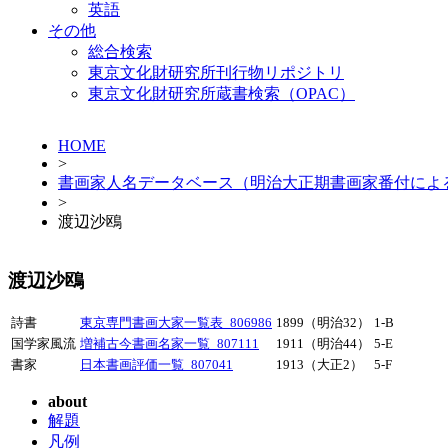
英語
その他
総合検索
東京文化財研究所刊行物リポジトリ
東京文化財研究所蔵書検索（OPAC）
HOME
>
書画家人名データベース（明治大正期書画家番付によ
>
渡辺沙鴎
渡辺沙鴎
詩書
東京専門書画大家一覧表_806986
1899（明治32）
1-B
国学家風流
増補古今書画名家一覧_807111
1911（明治44）
5-E
書家
日本書画評価一覧_807041
1913（大正2）
5-F
about
解題
凡例