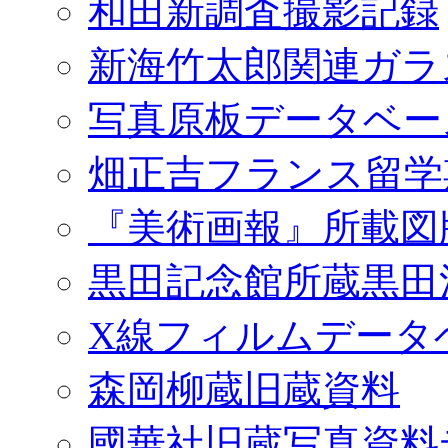
和田新調査撮影記録
新海竹太郎関連ガラ
写真原板データベー
畑正吉フランス留学
『美術画報』所載図
黒田記念館所蔵黒田
X線フィルムデータ
森岡柳蔵旧蔵資料
國華社旧蔵写真資料