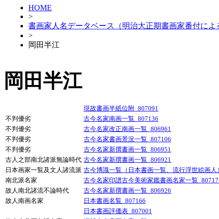
HOME
>
書画家人名データベース（明治大正期書画家番付によ
>
岡田半江
岡田半江
現故書画半紙位附_807091
不判優劣
古今名家南画一覧_807136
不判優劣
古今名家改正南画一覧_806961
不判優劣
古今名家書画景況一覧_807106
不判優劣
古今名家新撰書画一覧_806951
古人之部南北諸派無論時代
古今名家新撰書画一覧_806921
日本画家一覧及文人諸流派
古今博識一覧（日本書画一覧、流行浮世絵画人）_
南北派名家
古今名家印譜古今美術家鑑書画名家一覧_80717
故人南北諸流不論時代
古今名家新撰書画一覧_806926
故人南画名家
日本書画名覧_807166
日本書画評価表_807001