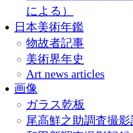
による）
日本美術年鑑
物故者記事
美術界年史
Art news articles
画像
ガラス乾板
尾高鮮之助調査撮影