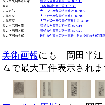
故人南北画各派名家
増補古今書画名家一覧_807111
画家
日本書画評価一覧_807041
古人之部
大正八年度帝国絵画番附_807056
古代画家
大正拾年度帝国絵画番附_807071
古代画家
大正拾弐年度帝国絵画番付表_807081
故人南宗画名流
増補古今書画名家一覧_807116
故人南宗画大家
増補古今書画名家一覧_807121
故人南宗画名家
改訂古今書画名家一覧表 附古今書画名家印鑑譜_
美術画報
にも「岡田半江
ムで最大五件表示されま