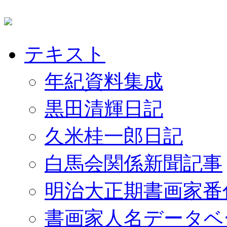
テキスト
年紀資料集成
黒田清輝日記
久米桂一郎日記
白馬会関係新聞記事
明治大正期書画家番
書画家人名データベ