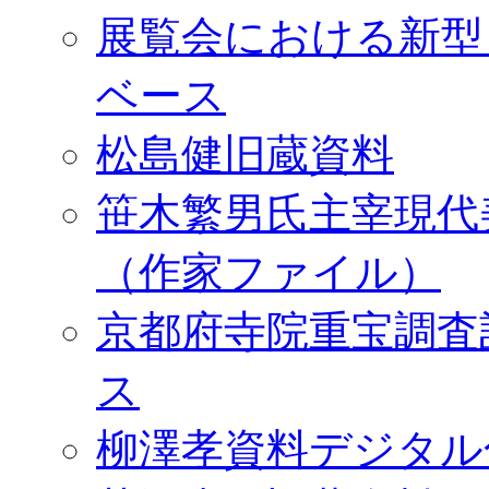
展覧会における新型
ベース
松島健旧蔵資料
笹木繁男氏主宰現代
（作家ファイル）
京都府寺院重宝調査
ス
柳澤孝資料デジタル