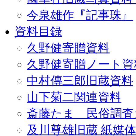
今泉雄作『記事珠』
資料目録
久野健寄贈資料
久野健寄贈ノート資
中村傳三郎旧蔵資料
山下菊二関連資料
斎藤たま 民俗調査
及川尊雄旧蔵 紙媒