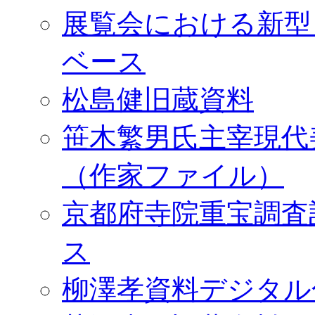
展覧会における新型
ベース
松島健旧蔵資料
笹木繁男氏主宰現代
（作家ファイル）
京都府寺院重宝調査
ス
柳澤孝資料デジタル