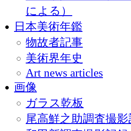
による）
日本美術年鑑
物故者記事
美術界年史
Art news articles
画像
ガラス乾板
尾高鮮之助調査撮影