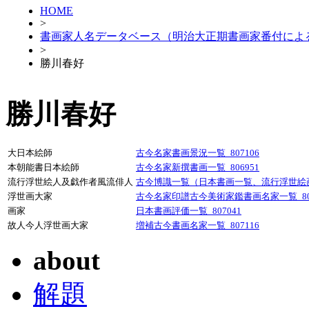
HOME
>
書画家人名データベース（明治大正期書画家番付によ
>
勝川春好
勝川春好
大日本絵師
古今名家書画景況一覧_807106
本朝能書日本絵師
古今名家新撰書画一覧_806951
流行浮世絵人及戯作者風流俳人
古今博識一覧（日本書画一覧、流行浮世絵画人
浮世画大家
古今名家印譜古今美術家鑑書画名家一覧_807
画家
日本書画評価一覧_807041
故人今人浮世画大家
増補古今書画名家一覧_807116
about
解題