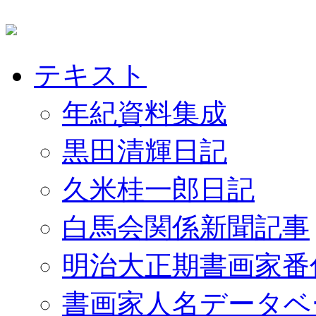
テキスト
年紀資料集成
黒田清輝日記
久米桂一郎日記
白馬会関係新聞記事
明治大正期書画家番
書画家人名データベ