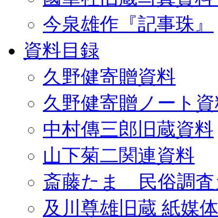
今泉雄作『記事珠』
資料目録
久野健寄贈資料
久野健寄贈ノート資
中村傳三郎旧蔵資料
山下菊二関連資料
斎藤たま 民俗調査
及川尊雄旧蔵 紙媒