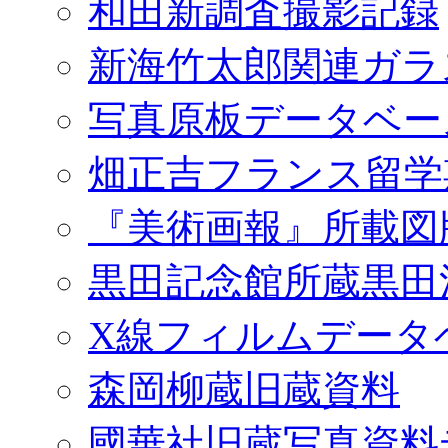
和田新調査撮影記録
新海竹太郎関連ガラ
写真原板データベー
畑正吉フランス留学
『美術画報』所載図
黒田記念館所蔵黒田
X線フィルムデータ
森岡柳蔵旧蔵資料
國華社旧蔵写真資料