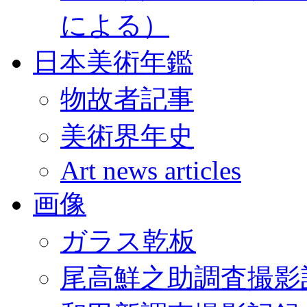
による）
日本美術年鑑
物故者記事
美術界年史
Art news articles
画像
ガラス乾板
尾高鮮之助調査撮影