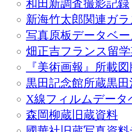
和田新調査撮影記録
新海竹太郎関連ガラ
写真原板データベー
畑正吉フランス留学
『美術画報』所載図
黒田記念館所蔵黒田
X線フィルムデータ
森岡柳蔵旧蔵資料
國華社旧蔵写真資料