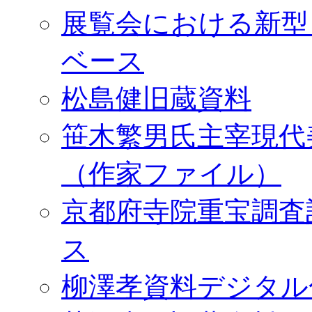
展覧会における新型
ベース
松島健旧蔵資料
笹木繁男氏主宰現代
（作家ファイル）
京都府寺院重宝調査
ス
柳澤孝資料デジタル