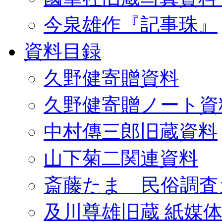
今泉雄作『記事珠』
資料目録
久野健寄贈資料
久野健寄贈ノート資
中村傳三郎旧蔵資料
山下菊二関連資料
斎藤たま 民俗調査
及川尊雄旧蔵 紙媒