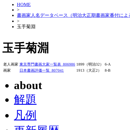
HOME
>
書画家人名データベース（明治大正期書画家番付によ
>
玉手菊淵
玉手菊淵
老人画家
東京専門書画大家一覧表_806986
1899（明治32）
6-A
画家
日本書画評価一覧_807041
1913（大正2）
8-B
about
解題
凡例