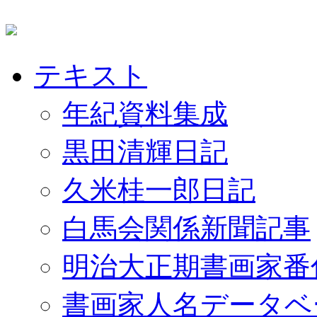
テキスト
年紀資料集成
黒田清輝日記
久米桂一郎日記
白馬会関係新聞記事
明治大正期書画家番
書画家人名データベ