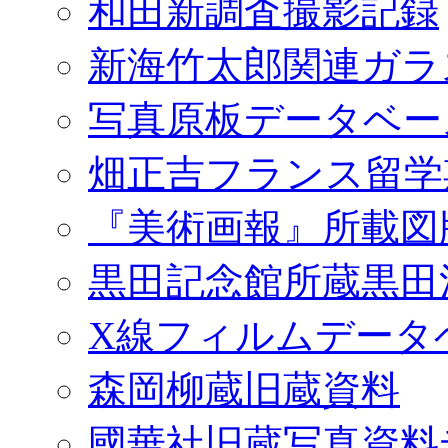
和田新調査撮影記録
新海竹太郎関連ガラ
写真原板データベー
畑正吉フランス留学
『美術画報』所載図
黒田記念館所蔵黒田
X線フィルムデータ
森岡柳蔵旧蔵資料
國華社旧蔵写真資料