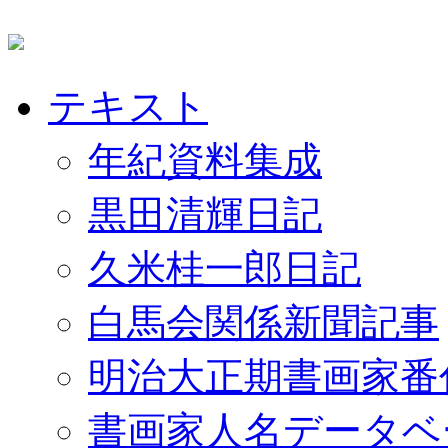
テキスト
年紀資料集成
黒田清輝日記
久米桂一郎日記
白馬会関係新聞記事
明治大正期書画家番
書画家人名データベ