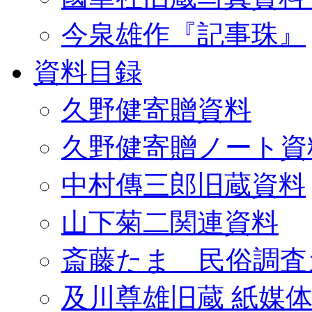
今泉雄作『記事珠』
資料目録
久野健寄贈資料
久野健寄贈ノート資
中村傳三郎旧蔵資料
山下菊二関連資料
斎藤たま 民俗調査
及川尊雄旧蔵 紙媒