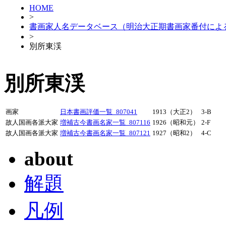
HOME
>
書画家人名データベース（明治大正期書画家番付によ
>
別所東渓
別所東渓
画家
日本書画評価一覧_807041
1913（大正2）
3-B
故人国画各派大家
増補古今書画名家一覧_807116
1926（昭和元）
2-F
故人国画各派大家
増補古今書画名家一覧_807121
1927（昭和2）
4-C
about
解題
凡例