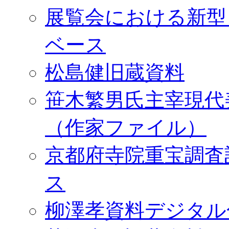
展覧会における新型
ベース
松島健旧蔵資料
笹木繁男氏主宰現代
（作家ファイル）
京都府寺院重宝調査
ス
柳澤孝資料デジタル