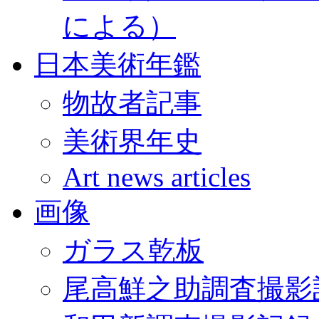
による）
日本美術年鑑
物故者記事
美術界年史
Art news articles
画像
ガラス乾板
尾高鮮之助調査撮影