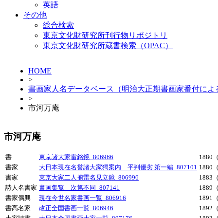
英語
その他
総合検索
東京文化財研究所刊行物リポジトリ
東京文化財研究所蔵書検索（OPAC）
HOME
>
書画家人名データベース（明治大正期書画家番付によ
>
市河万庵
市河万庵
書
東京諸大家雷銘鏡_806966
1880
書家
大日本現在名誉諸大家獨案内 平判優劣 第一編_807101
1880
書家
東京大家二人揃雷名見立鏡_806996
1883
詩人名書家
書画集覧 次第不同_807141
1889
書家偶興
現在今世名家書画一覧_806916
1891
書高名家
改正全国書画一覧_806946
1892