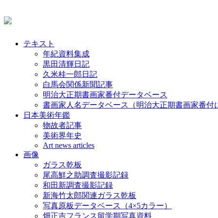
テキスト
年紀資料集成
黒田清輝日記
久米桂一郎日記
白馬会関係新聞記事
明治大正期書画家番付データベース
書画家人名データベース（明治大正期書画家番付
日本美術年鑑
物故者記事
美術界年史
Art news articles
画像
ガラス乾板
尾高鮮之助調査撮影記録
和田新調査撮影記録
新海竹太郎関連ガラス乾板
写真原板データベース（4×5カラー）
畑正吉フランス留学期写真資料