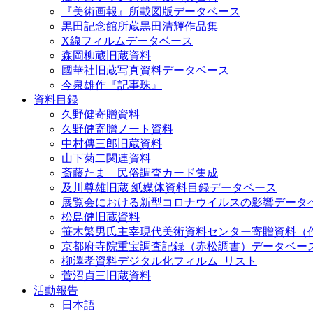
『美術画報』所載図版データベース
黒田記念館所蔵黒田清輝作品集
X線フィルムデータベース
森岡柳蔵旧蔵資料
國華社旧蔵写真資料データベース
今泉雄作『記事珠』
資料目録
久野健寄贈資料
久野健寄贈ノート資料
中村傳三郎旧蔵資料
山下菊二関連資料
斎藤たま 民俗調査カード集成
及川尊雄旧蔵 紙媒体資料目録データベース
展覧会における新型コロナウイルスの影響データ
松島健旧蔵資料
笹木繁男氏主宰現代美術資料センター寄贈資料（
京都府寺院重宝調査記録（赤松調書）データベー
柳澤孝資料デジタル化フィルム_リスト
菅沼貞三旧蔵資料
活動報告
日本語