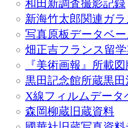
和田新調査撮影記録
新海竹太郎関連ガラ
写真原板データベー
畑正吉フランス留学
『美術画報』所載図
黒田記念館所蔵黒田
X線フィルムデータ
森岡柳蔵旧蔵資料
國華社旧蔵写真資料