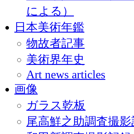
による）
日本美術年鑑
物故者記事
美術界年史
Art news articles
画像
ガラス乾板
尾高鮮之助調査撮影