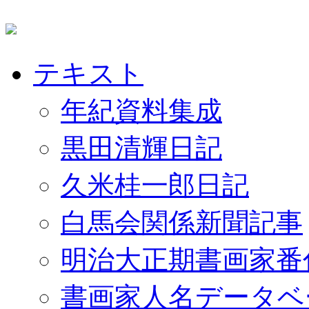
テキスト
年紀資料集成
黒田清輝日記
久米桂一郎日記
白馬会関係新聞記事
明治大正期書画家番
書画家人名データベ