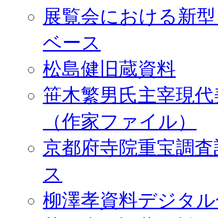
展覧会における新型
ベース
松島健旧蔵資料
笹木繁男氏主宰現代
（作家ファイル）
京都府寺院重宝調査
ス
柳澤孝資料デジタル