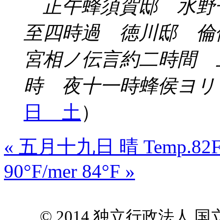
正午蜂須賀邸 水野
至四時過 徳川邸 
宮相ノ伝言約二時間 
時 夜十一時蜂侯ヨリ
日 土
）
« 五月十九日 晴 Temp.82
90°F/mer 84°F »
© 2014 独立行政法人