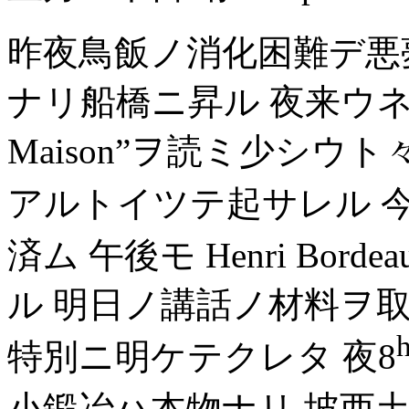
昨夜鳥飯ノ消化困難デ悪
ナリ船橋ニ昇ル 夜来ウネ
Maison”ヲ読ミ少シウト々
アルトイツテ起サレル 
済ム 午後モ Henri Bord
ル 明日ノ講話ノ材料ヲ
特別ニ明ケテクレタ 夜8
小鍛冶ハ本物ナリ 坡西土