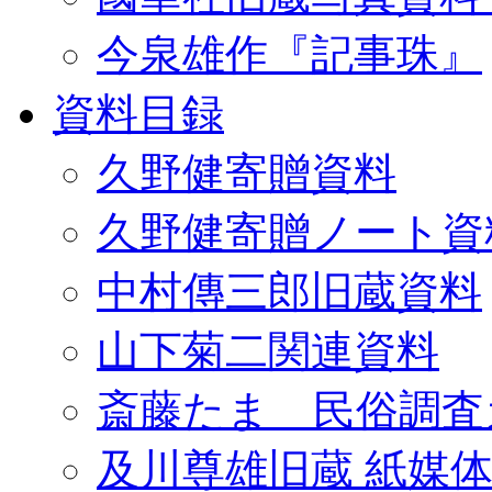
今泉雄作『記事珠』
資料目録
久野健寄贈資料
久野健寄贈ノート資
中村傳三郎旧蔵資料
山下菊二関連資料
斎藤たま 民俗調査
及川尊雄旧蔵 紙媒