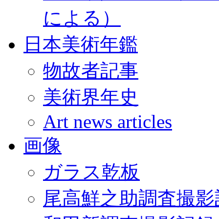
による）
日本美術年鑑
物故者記事
美術界年史
Art news articles
画像
ガラス乾板
尾高鮮之助調査撮影