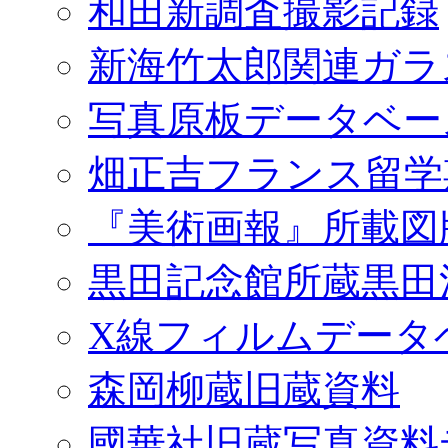
和田新調査撮影記録
新海竹太郎関連ガラ
写真原板データベー
畑正吉フランス留学
『美術画報』所載図
黒田記念館所蔵黒田
X線フィルムデータ
森岡柳蔵旧蔵資料
國華社旧蔵写真資料