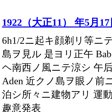
1922（大正11） 年5月1
6h1/2ニ起キ顔剃リ等ニ
島ヲ見ル 是ヨリ正午 Bab-
ヘ南西ノ風ニテ涼シ 午
Aden 近クノ島ヲ眼ノ
泊シ所々ニ建物アリ 運
趣意発表