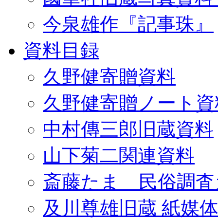
今泉雄作『記事珠』
資料目録
久野健寄贈資料
久野健寄贈ノート資
中村傳三郎旧蔵資料
山下菊二関連資料
斎藤たま 民俗調査
及川尊雄旧蔵 紙媒