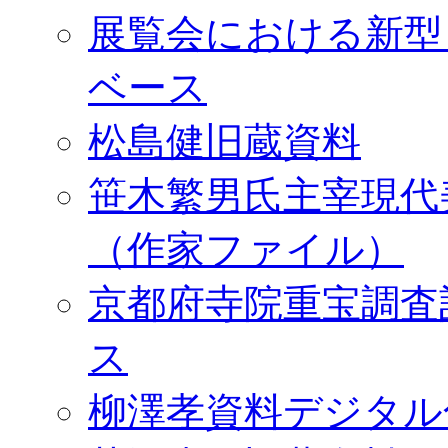
展覧会における新型
ベース
松島健旧蔵資料
笹木繁男氏主宰現代
（作家ファイル）
京都府寺院重宝調査
ス
柳澤孝資料デジタル