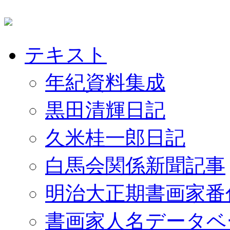
テキスト
年紀資料集成
黒田清輝日記
久米桂一郎日記
白馬会関係新聞記事
明治大正期書画家番
書画家人名データベ