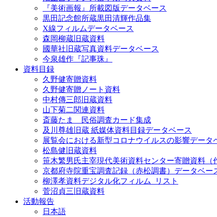
『美術画報』所載図版データベース
黒田記念館所蔵黒田清輝作品集
X線フィルムデータベース
森岡柳蔵旧蔵資料
國華社旧蔵写真資料データベース
今泉雄作『記事珠』
資料目録
久野健寄贈資料
久野健寄贈ノート資料
中村傳三郎旧蔵資料
山下菊二関連資料
斎藤たま 民俗調査カード集成
及川尊雄旧蔵 紙媒体資料目録データベース
展覧会における新型コロナウイルスの影響データ
松島健旧蔵資料
笹木繁男氏主宰現代美術資料センター寄贈資料（
京都府寺院重宝調査記録（赤松調書）データベー
柳澤孝資料デジタル化フィルム_リスト
菅沼貞三旧蔵資料
活動報告
日本語