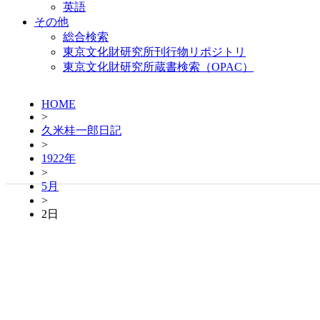
英語
その他
総合検索
東京文化財研究所刊行物リポジトリ
東京文化財研究所蔵書検索（OPAC）
HOME
>
久米桂一郎日記
>
1922年
>
5月
>
2日