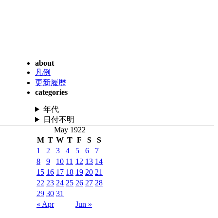
about
凡例
更新履歴
categories
年代
日付不明
May 1922
M
T
W
T
F
S
S
1
2
3
4
5
6
7
8
9
10
11
12
13
14
15
16
17
18
19
20
21
22
23
24
25
26
27
28
29
30
31
« Apr
Jun »