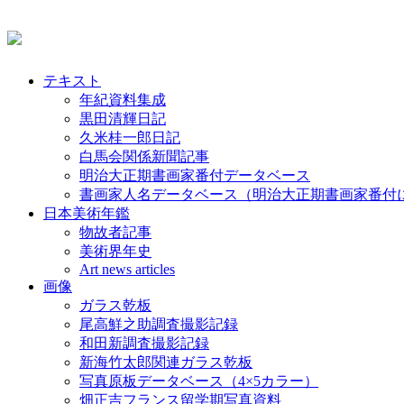
テキスト
年紀資料集成
黒田清輝日記
久米桂一郎日記
白馬会関係新聞記事
明治大正期書画家番付データベース
書画家人名データベース（明治大正期書画家番付
日本美術年鑑
物故者記事
美術界年史
Art news articles
画像
ガラス乾板
尾高鮮之助調査撮影記録
和田新調査撮影記録
新海竹太郎関連ガラス乾板
写真原板データベース（4×5カラー）
畑正吉フランス留学期写真資料