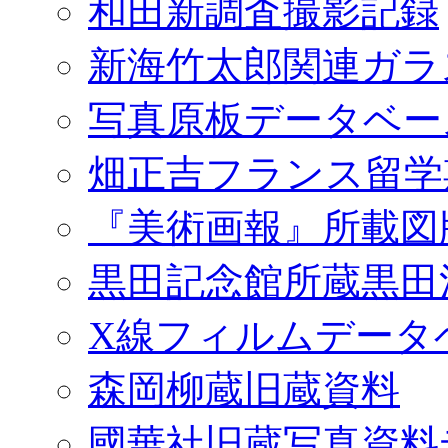
和田新調査撮影記録
新海竹太郎関連ガラ
写真原板データベー
畑正吉フランス留学
『美術画報』所載図
黒田記念館所蔵黒田
X線フィルムデータ
森岡柳蔵旧蔵資料
國華社旧蔵写真資料