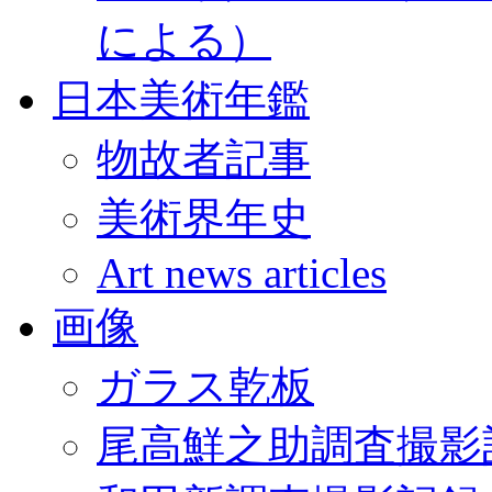
による）
日本美術年鑑
物故者記事
美術界年史
Art news articles
画像
ガラス乾板
尾高鮮之助調査撮影