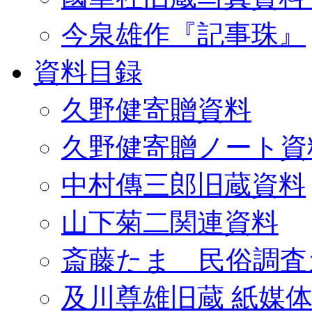
今泉雄作『記事珠』
資料目録
久野健寄贈資料
久野健寄贈ノート資
中村傳三郎旧蔵資料
山下菊二関連資料
斎藤たま 民俗調査
及川尊雄旧蔵 紙媒