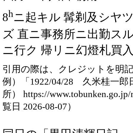
h
8
ニ起キル 髯剃及シヤ
ズ 直ニ事務所ニ出勤スル
ニ行ク 帰リニ幻燈札買
引用の際は、クレジットを明
例）「1922/04/28 久米
所） https://www.tobunken.go.jp
覧日 2026-08-07）