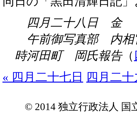
同日の「黒田清輝日記」
四月二十八日 金
午前御写真部 内相
時河田町 岡氏報告
（
« 四月二十七日
四月二十九
© 2014 独立行政法人