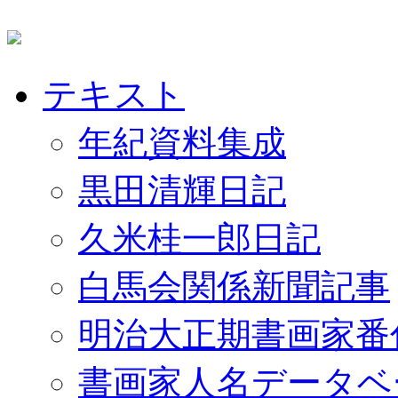
テキスト
年紀資料集成
黒田清輝日記
久米桂一郎日記
白馬会関係新聞記事
明治大正期書画家番
書画家人名データベ