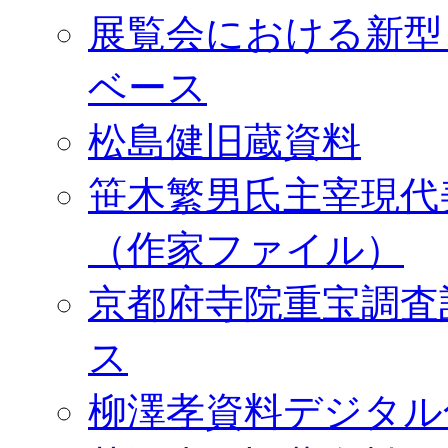
展覧会における新型
ベース
松島健旧蔵資料
笹木繁男氏主宰現代
（作家ファイル）
京都府寺院重宝調査
ス
柳澤孝資料デジタル