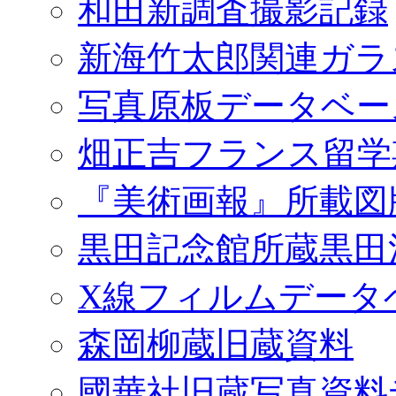
和田新調査撮影記録
新海竹太郎関連ガラ
写真原板データベー
畑正吉フランス留学
『美術画報』所載図
黒田記念館所蔵黒田
X線フィルムデータ
森岡柳蔵旧蔵資料
國華社旧蔵写真資料