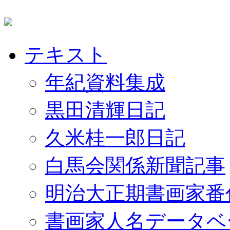
テキスト
年紀資料集成
黒田清輝日記
久米桂一郎日記
白馬会関係新聞記事
明治大正期書画家番
書画家人名データベ