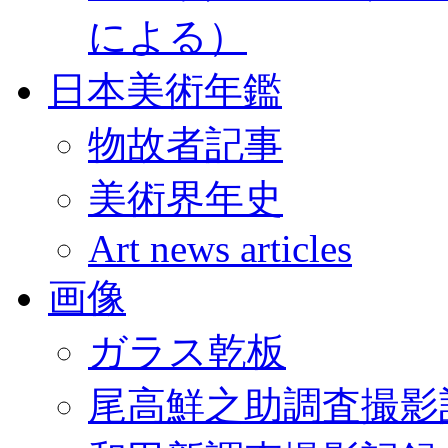
による）
日本美術年鑑
物故者記事
美術界年史
Art news articles
画像
ガラス乾板
尾高鮮之助調査撮影