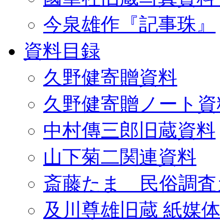
今泉雄作『記事珠』
資料目録
久野健寄贈資料
久野健寄贈ノート資
中村傳三郎旧蔵資料
山下菊二関連資料
斎藤たま 民俗調査
及川尊雄旧蔵 紙媒