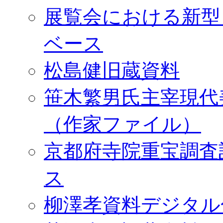
展覧会における新型
ベース
松島健旧蔵資料
笹木繁男氏主宰現代
（作家ファイル）
京都府寺院重宝調査
ス
柳澤孝資料デジタル