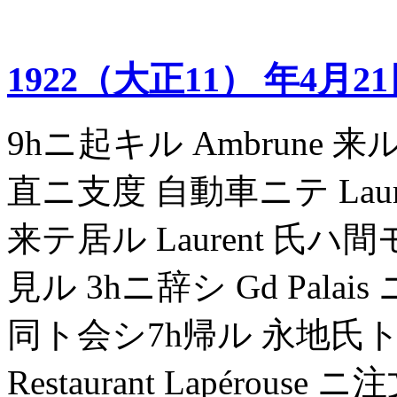
1922（大正11） 年4月2
9hニ起キル Ambrune
直ニ支度 自動車ニテ Laur
来テ居ル Laurent 氏
見ル 3hニ辞シ Gd Pala
同ト会シ7h帰ル 永地氏
Restaurant Lapérous