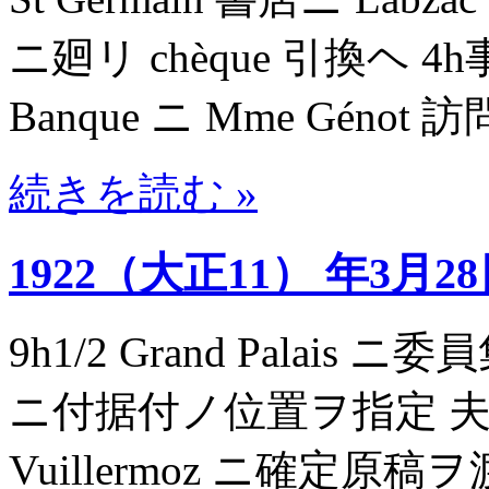
ニ廻リ chèque 引換ヘ 4h事
Banque ニ Mme Génot 訪
続きを読む »
1922（大正11） 年3月2
9h1/2 Grand Palais 
ニ付据付ノ位置ヲ指定 夫ヨリ L
Vuillermoz ニ確定原稿ヲ