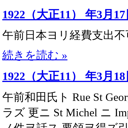
1922（大正11） 年3月1
午前日本ヨリ経費支出不
続きを読む »
1922（大正11） 年3月1
午前和田氏ト Rue St Geo
ラズ 更ニ St Michel ニ Imp
ノ件ヲ話ス 要領ヲ得ズ