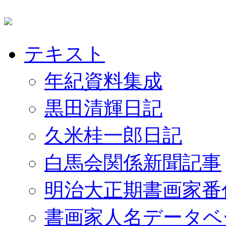
テキスト
年紀資料集成
黒田清輝日記
久米桂一郎日記
白馬会関係新聞記事
明治大正期書画家番
書画家人名データベ