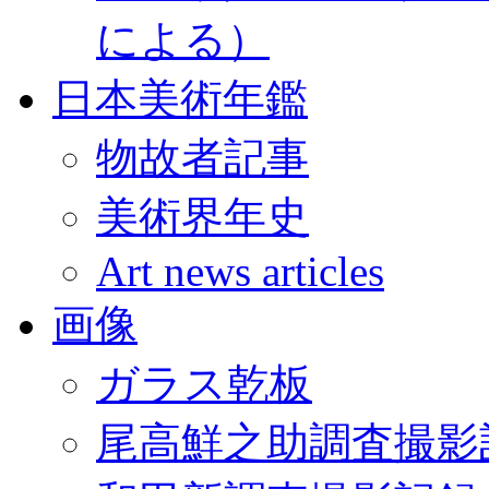
による）
日本美術年鑑
物故者記事
美術界年史
Art news articles
画像
ガラス乾板
尾高鮮之助調査撮影