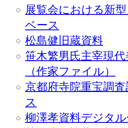
展覧会における新型
ベース
松島健旧蔵資料
笹木繁男氏主宰現代
（作家ファイル）
京都府寺院重宝調査
ス
柳澤孝資料デジタル