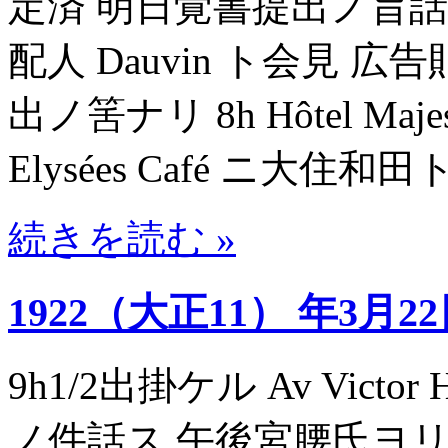
定済 明日覚書提出ノ旨話ス 5
配人 Dauvin ト会見 
出ノ筈ナリ 8h Hôtel Maj
Elysées Café ニ大住
続きを読む »
1922（大正11） 年3月2
9h1/2出掛ケル Av Victo
ノ件話ス 午後宮腰氏ヨリ3000