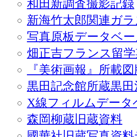
和田新調査撮影記録
新海竹太郎関連ガラ
写真原板データベー
畑正吉フランス留学
『美術画報』所載図
黒田記念館所蔵黒田
X線フィルムデータ
森岡柳蔵旧蔵資料
國華社旧蔵写真資料