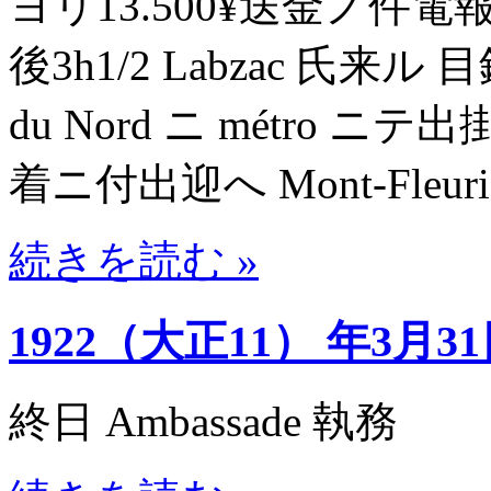
ヨリ13.500¥送金ノ件
後3h1/2 Labzac 氏来
du Nord ニ métro ニテ
着ニ付出迎へ Mont-Fleu
続きを読む »
1922（大正11） 年3月3
終日 Ambassade 執務