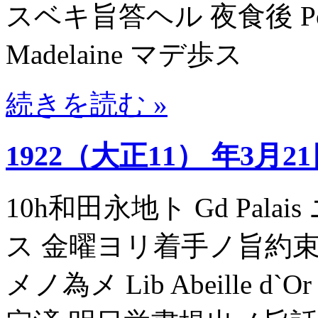
スベキ旨答ヘル 夜食後 Porte 
Madelaine マデ歩ス
続きを読む »
1922（大正11） 年3月2
10h和田永地ト Gd Palai
ス 金曜ヨリ着手ノ旨約束 
メノ為メ Lib Abeille d