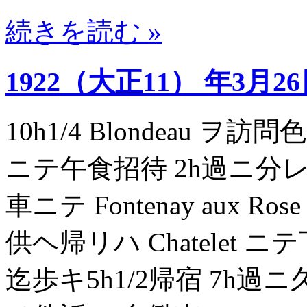
続きを読む »
1922（大正11） 年3月2
10h1/4 Blondeau ヲ訪
ニテ午食招待 2h過ニ分レル St
車ニテ Fontenay aux R
供ヘ帰リハ Chatelet ニテ下車 
迄歩キ5h1/2帰宿 7h