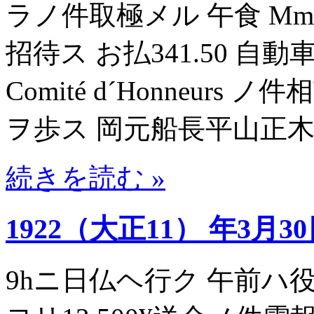
ラノ件取極メル 午食 Mme
招待ス お払341.50 自
Comité d´Honneurs ノ
ヲ歩ス 岡元船長平山正
続きを読む »
1922（大正11） 年3月3
9hニ日仏ヘ行ク 午前ハ