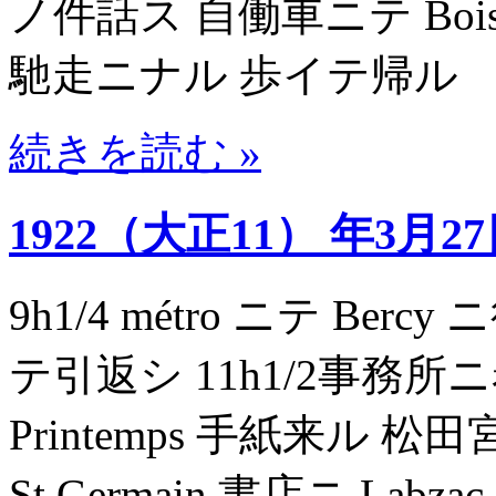
ノ件話ス 自働車ニテ Bois
馳走ニナル 歩イテ帰ル
続きを読む »
1922（大正11） 年3月2
9h1/4 métro ニテ Ber
テ引返シ 11h1/2事務所
Printemps 手紙来ル 
St Germain 書店ニ L