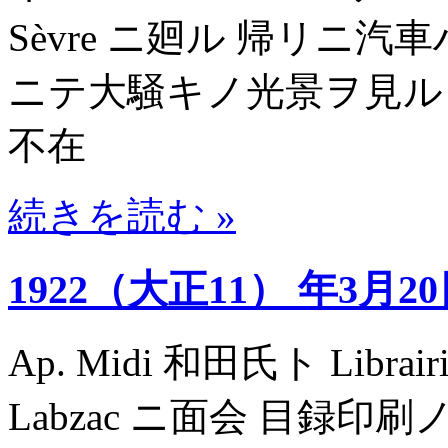
Sèvre ニ廻ル 帰リニ汽車ハ 
ニテ大騒キノ光景ヲ見ル
不在
続きを読む »
1922（大正11） 年3月2
Ap. Midi 和田氏ト Librairie
Labzac ニ面会 目録