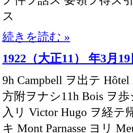
ス
続きを読む »
1922（大正11） 年3月1
9h Campbell ヲ出テ Hôt
方附ヲナシ11h Bois ヲ
入リ Victor Hugo ヲ経テ
キ Mont Parnasse ヨリ 