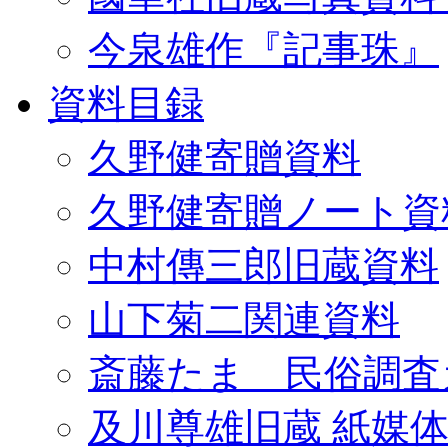
今泉雄作『記事珠』
資料目録
久野健寄贈資料
久野健寄贈ノート資
中村傳三郎旧蔵資料
山下菊二関連資料
斎藤たま 民俗調査
及川尊雄旧蔵 紙媒