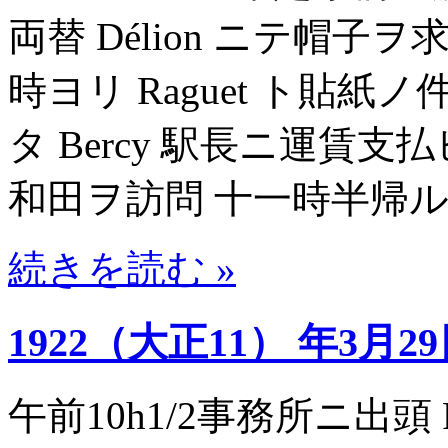
両替 Délion ニテ帽子
時ヨリ Raguet ト貼紙ノ件
タ Bercy 駅長ニ運賃
和田ヲ訪問 十一時半帰
続きを読む »
1922（大正11） 年3月2
午前10h1/2事務所ニ出頭 Publ