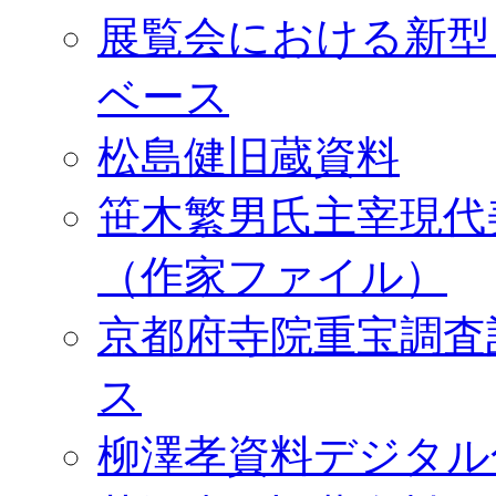
展覧会における新型
ベース
松島健旧蔵資料
笹木繁男氏主宰現代
（作家ファイル）
京都府寺院重宝調査
ス
柳澤孝資料デジタル