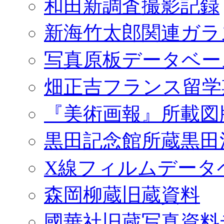
和田新調査撮影記録
新海竹太郎関連ガラ
写真原板データベー
畑正吉フランス留学
『美術画報』所載図
黒田記念館所蔵黒田
X線フィルムデータ
森岡柳蔵旧蔵資料
國華社旧蔵写真資料