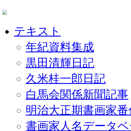
テキスト
年紀資料集成
黒田清輝日記
久米桂一郎日記
白馬会関係新聞記事
明治大正期書画家番
書画家人名データベ