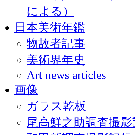
による）
日本美術年鑑
物故者記事
美術界年史
Art news articles
画像
ガラス乾板
尾高鮮之助調査撮影