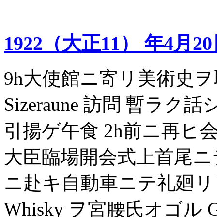
1922（大正11） 年4月2
9h大使館ニ寄リ美術史ヲ取リ
Sizeraune 訪問 暫ラク
引揚ゲ午食 2h前ニ再ヒ会
大臣臨場開会式上首尾ニテ3
ニ赴キ自動車ニテ礼廻リヲナシ 
Whisky ヲ宮腰氏オゴル 