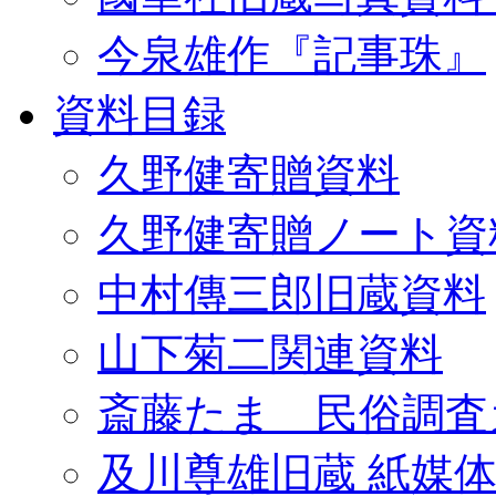
今泉雄作『記事珠』
資料目録
久野健寄贈資料
久野健寄贈ノート資
中村傳三郎旧蔵資料
山下菊二関連資料
斎藤たま 民俗調査
及川尊雄旧蔵 紙媒