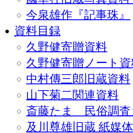
今泉雄作『記事珠』
資料目録
久野健寄贈資料
久野健寄贈ノート資
中村傳三郎旧蔵資料
山下菊二関連資料
斎藤たま 民俗調査
及川尊雄旧蔵 紙媒