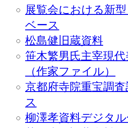
展覧会における新型
ベース
松島健旧蔵資料
笹木繁男氏主宰現代
（作家ファイル）
京都府寺院重宝調査
ス
柳澤孝資料デジタル