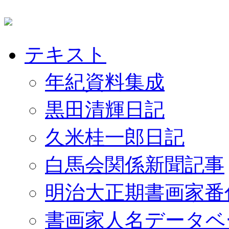
テキスト
年紀資料集成
黒田清輝日記
久米桂一郎日記
白馬会関係新聞記事
明治大正期書画家番
書画家人名データベ