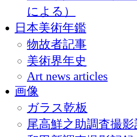
による）
日本美術年鑑
物故者記事
美術界年史
Art news articles
画像
ガラス乾板
尾高鮮之助調査撮影