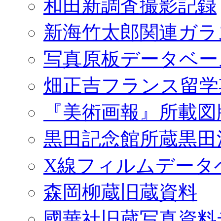
和田新調査撮影記録
新海竹太郎関連ガラ
写真原板データベー
畑正吉フランス留学
『美術画報』所載図
黒田記念館所蔵黒田
X線フィルムデータ
森岡柳蔵旧蔵資料
國華社旧蔵写真資料