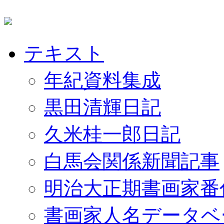
テキスト
年紀資料集成
黒田清輝日記
久米桂一郎日記
白馬会関係新聞記事
明治大正期書画家番
書画家人名データベ