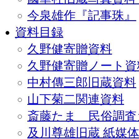
今泉雄作『記事珠』
資料目録
久野健寄贈資料
久野健寄贈ノート資
中村傳三郎旧蔵資料
山下菊二関連資料
斎藤たま 民俗調査
及川尊雄旧蔵 紙媒