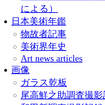
による）
日本美術年鑑
物故者記事
美術界年史
Art news articles
画像
ガラス乾板
尾高鮮之助調査撮影