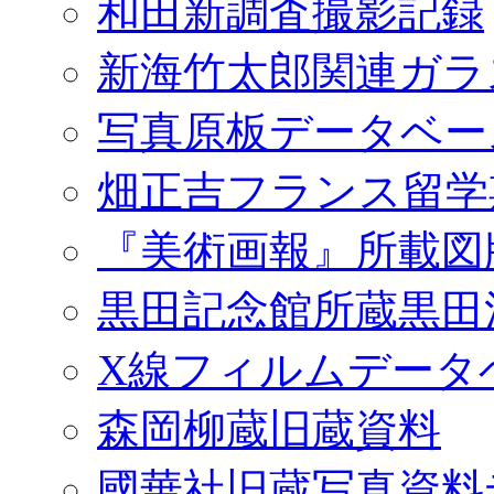
和田新調査撮影記録
新海竹太郎関連ガラ
写真原板データベー
畑正吉フランス留学
『美術画報』所載図
黒田記念館所蔵黒田
X線フィルムデータ
森岡柳蔵旧蔵資料
國華社旧蔵写真資料