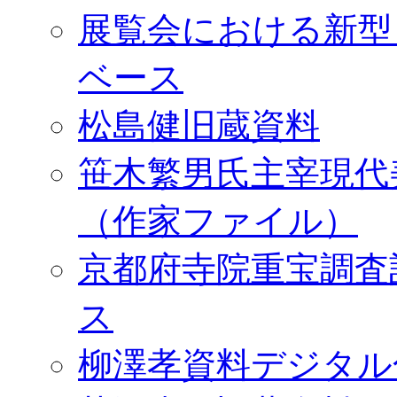
展覧会における新型
ベース
松島健旧蔵資料
笹木繁男氏主宰現代
（作家ファイル）
京都府寺院重宝調査
ス
柳澤孝資料デジタル