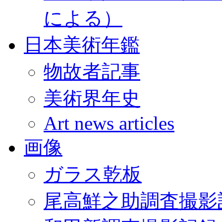
による）
日本美術年鑑
物故者記事
美術界年史
Art news articles
画像
ガラス乾板
尾高鮮之助調査撮影