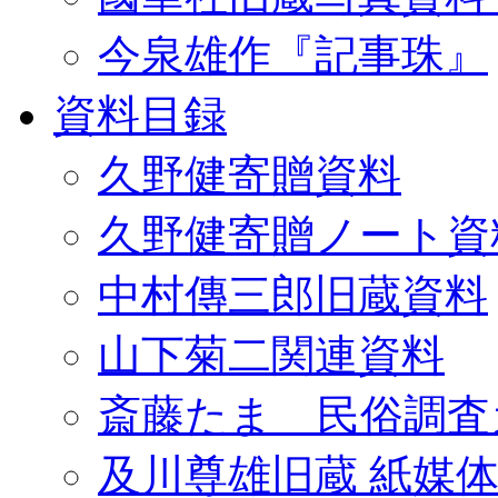
今泉雄作『記事珠』
資料目録
久野健寄贈資料
久野健寄贈ノート資
中村傳三郎旧蔵資料
山下菊二関連資料
斎藤たま 民俗調査
及川尊雄旧蔵 紙媒