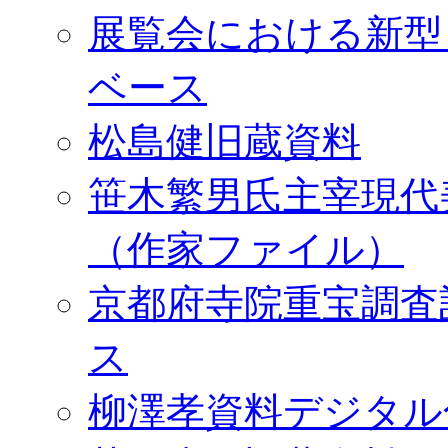
展覧会における新型
ベース
松島健旧蔵資料
笹木繁男氏主宰現代
（作家ファイル）
京都府寺院重宝調査
ス
柳澤孝資料デジタル