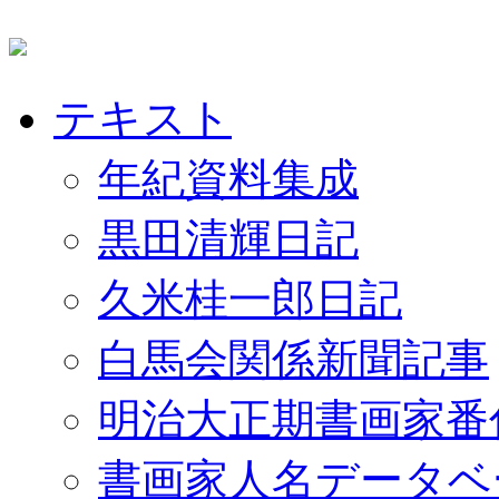
テキスト
年紀資料集成
黒田清輝日記
久米桂一郎日記
白馬会関係新聞記事
明治大正期書画家番
書画家人名データベ