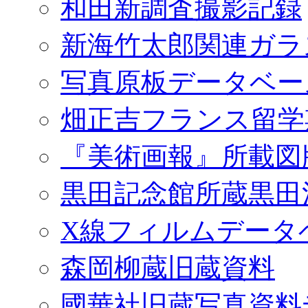
和田新調査撮影記録
新海竹太郎関連ガラ
写真原板データベー
畑正吉フランス留学
『美術画報』所載図
黒田記念館所蔵黒田
X線フィルムデータ
森岡柳蔵旧蔵資料
國華社旧蔵写真資料