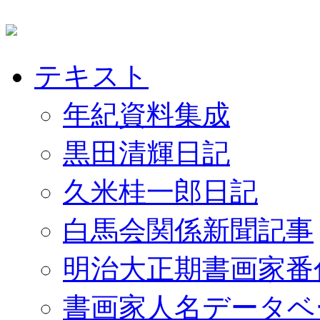
テキスト
年紀資料集成
黒田清輝日記
久米桂一郎日記
白馬会関係新聞記事
明治大正期書画家番
書画家人名データベ