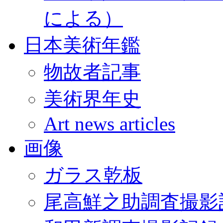
による）
日本美術年鑑
物故者記事
美術界年史
Art news articles
画像
ガラス乾板
尾高鮮之助調査撮影