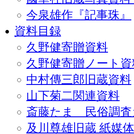
今泉雄作『記事珠』
資料目録
久野健寄贈資料
久野健寄贈ノート資
中村傳三郎旧蔵資料
山下菊二関連資料
斎藤たま 民俗調査
及川尊雄旧蔵 紙媒