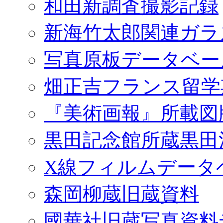
和田新調査撮影記録
新海竹太郎関連ガラ
写真原板データベー
畑正吉フランス留学
『美術画報』所載図
黒田記念館所蔵黒田
X線フィルムデータ
森岡柳蔵旧蔵資料
國華社旧蔵写真資料