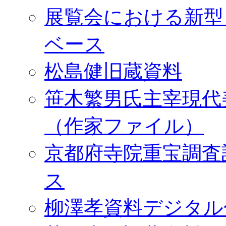
展覧会における新型
ベース
松島健旧蔵資料
笹木繁男氏主宰現代
（作家ファイル）
京都府寺院重宝調査
ス
柳澤孝資料デジタル