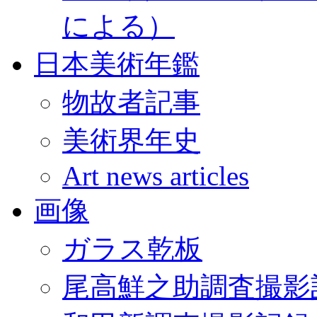
による）
日本美術年鑑
物故者記事
美術界年史
Art news articles
画像
ガラス乾板
尾高鮮之助調査撮影