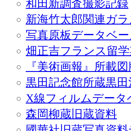
和田新調査撮影記録
新海竹太郎関連ガラ
写真原板データベー
畑正吉フランス留学
『美術画報』所載図
黒田記念館所蔵黒田
X線フィルムデータ
森岡柳蔵旧蔵資料
國華社旧蔵写真資料