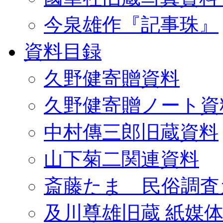
今泉雄作『記事珠』
資料目録
久野健寄贈資料
久野健寄贈ノート資
中村傳三郎旧蔵資料
山下菊二関連資料
斎藤たま 民俗調査
及川尊雄旧蔵 紙媒