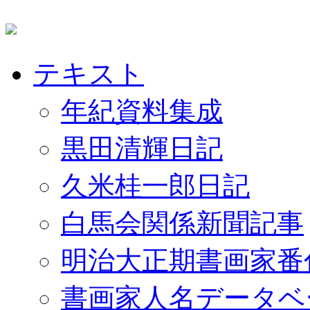
テキスト
年紀資料集成
黒田清輝日記
久米桂一郎日記
白馬会関係新聞記事
明治大正期書画家番
書画家人名データベ