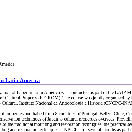
 America
in Latin America
ation of Paper in Latin America was conducted as part of the LATAM 
tion of Cultural Property (ICCROM). The course was jointly organize
Cultural, Instituto Nacional de Antropología e Historia (CNCPC-INAH)
al properties and hailed from 8 countries of Portugal, Belize, Chile, 
rvation techniques of Japan to cultural properties overseas. Providing 
 of the traditional mounting and restoration techniques, the practical 
ng and restoration techniques at NPICPT for several months as part o