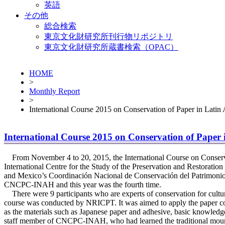
英語
その他
総合検索
東京文化財研究所刊行物リポジトリ
東京文化財研究所蔵書検索（OPAC）
HOME
>
Monthly Report
>
International Course 2015 on Conservation of Paper in Latin
International Course 2015 on Conservation of Paper 
From November 4 to 20, 2015, the International Course on Conserv
International Centre for the Study of the Preservation and Restora
and Mexico’s Coordinación Nacional de Conservación del Patrimonio 
CNCPC-INAH and this year was the fourth time.
There were 9 participants who are experts of conservation for cultur
course was conducted by NRICPT. It was aimed to apply the paper conse
as the materials such as Japanese paper and adhesive, basic knowledge
staff member of CNCPC-INAH, who had learned the traditional mounti