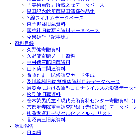
『美術画報』所載図版データベース
黒田記念館所蔵黒田清輝作品集
X線フィルムデータベース
森岡柳蔵旧蔵資料
國華社旧蔵写真資料データベース
今泉雄作『記事珠』
資料目録
久野健寄贈資料
久野健寄贈ノート資料
中村傳三郎旧蔵資料
山下菊二関連資料
斎藤たま 民俗調査カード集成
及川尊雄旧蔵 紙媒体資料目録データベース
展覧会における新型コロナウイルスの影響データ
松島健旧蔵資料
笹木繁男氏主宰現代美術資料センター寄贈資料（
京都府寺院重宝調査記録（赤松調書）データベー
柳澤孝資料デジタル化フィルム_リスト
菅沼貞三旧蔵資料
活動報告
日本語