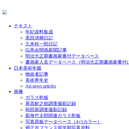
テキスト
年紀資料集成
黒田清輝日記
久米桂一郎日記
白馬会関係新聞記事
明治大正期書画家番付データベース
書画家人名データベース（明治大正期書画家番付
日本美術年鑑
物故者記事
美術界年史
Art news articles
画像
ガラス乾板
尾高鮮之助調査撮影記録
和田新調査撮影記録
新海竹太郎関連ガラス乾板
写真原板データベース（4×5カラー）
畑正吉フランス留学期写真資料