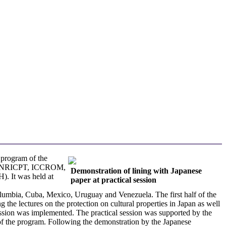
program of the
d by NRICPT, ICCROM,
Demonstration of lining with Japanese
. It was held at
paper at practical session
Columbia, Cuba, Mexico, Uruguay and Venezuela. The first half of the
the lectures on the protection on cultural properties in Japan as well
session was implemented. The practical session was supported by the
f the program. Following the demonstration by the Japanese