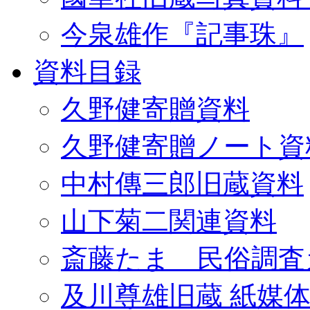
今泉雄作『記事珠』
資料目録
久野健寄贈資料
久野健寄贈ノート資
中村傳三郎旧蔵資料
山下菊二関連資料
斎藤たま 民俗調査
及川尊雄旧蔵 紙媒