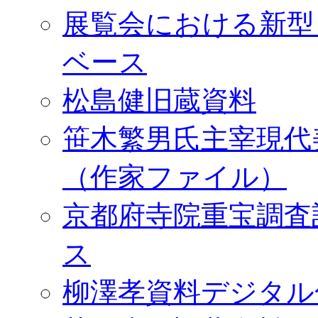
展覧会における新型
ベース
松島健旧蔵資料
笹木繁男氏主宰現代
（作家ファイル）
京都府寺院重宝調査
ス
柳澤孝資料デジタル