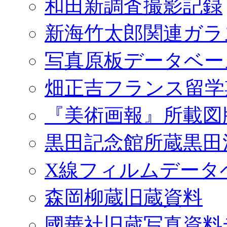
和田新調査撮影記録
新海竹太郎関連ガラ
写真原板データベー
畑正吉フランス留学
『美術画報』所載図
黒田記念館所蔵黒田
X線フィルムデータ
森岡柳蔵旧蔵資料
國華社旧蔵写真資料