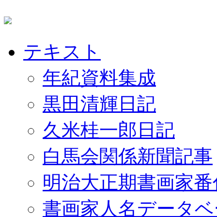
テキスト
年紀資料集成
黒田清輝日記
久米桂一郎日記
白馬会関係新聞記事
明治大正期書画家番
書画家人名データベ