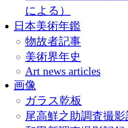
による）
日本美術年鑑
物故者記事
美術界年史
Art news articles
画像
ガラス乾板
尾高鮮之助調査撮影