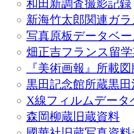
和田新調査撮影記録
新海竹太郎関連ガラ
写真原板データベー
畑正吉フランス留学
『美術画報』所載図
黒田記念館所蔵黒田
X線フィルムデータ
森岡柳蔵旧蔵資料
國華社旧蔵写真資料