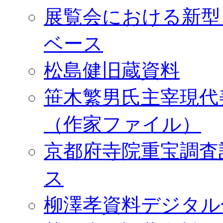
展覧会における新型
ベース
松島健旧蔵資料
笹木繁男氏主宰現代
（作家ファイル）
京都府寺院重宝調査
ス
柳澤孝資料デジタル