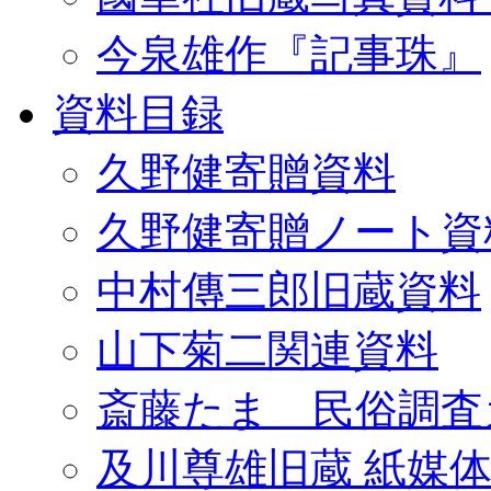
今泉雄作『記事珠』
資料目録
久野健寄贈資料
久野健寄贈ノート資
中村傳三郎旧蔵資料
山下菊二関連資料
斎藤たま 民俗調査
及川尊雄旧蔵 紙媒