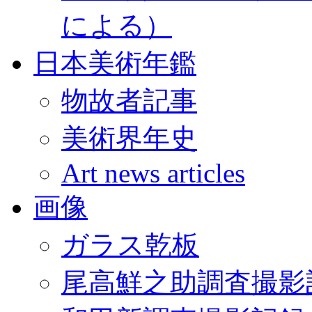
による）
日本美術年鑑
物故者記事
美術界年史
Art news articles
画像
ガラス乾板
尾高鮮之助調査撮影