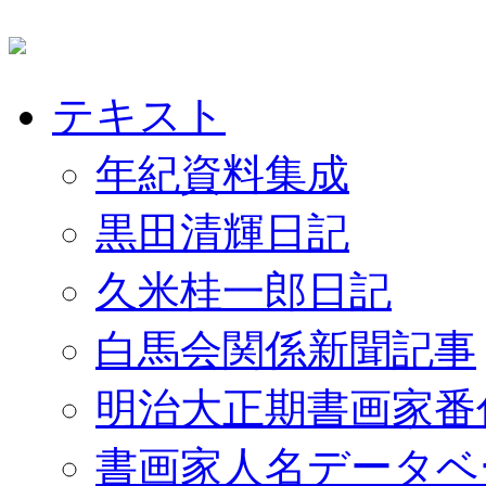
テキスト
年紀資料集成
黒田清輝日記
久米桂一郎日記
白馬会関係新聞記事
明治大正期書画家番
書画家人名データベ