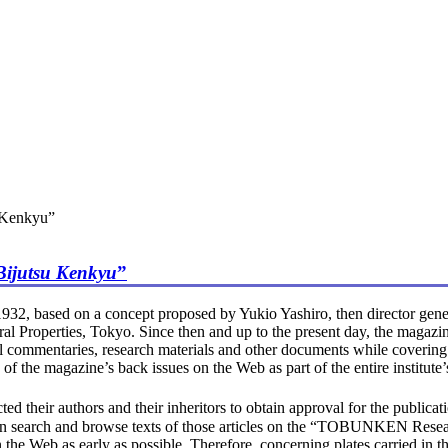
u Kenkyu”
Bijutsu Kenkyu
”
932, based on a concept proposed by Yukio Yashiro, then director genera
al Properties, Tokyo. Since then and up to the present day, the magazine
rial commentaries, research materials and other documents while coveri
f the magazine’s back issues on the Web as part of the entire institute’
ted their authors and their inheritors to obtain approval for the public
an search and browse texts of those articles on the “TOBUNKEN Researc
the Web as early as possible. Therefore, concerning plates carried in t