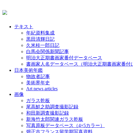
テキスト
年紀資料集成
黒田清輝日記
久米桂一郎日記
白馬会関係新聞記事
明治大正期書画家番付データベース
書画家人名データベース（明治大正期書画家番付
日本美術年鑑
物故者記事
美術界年史
Art news articles
画像
ガラス乾板
尾高鮮之助調査撮影記録
和田新調査撮影記録
新海竹太郎関連ガラス乾板
写真原板データベース（4×5カラー）
畑正吉フランス留学期写真資料