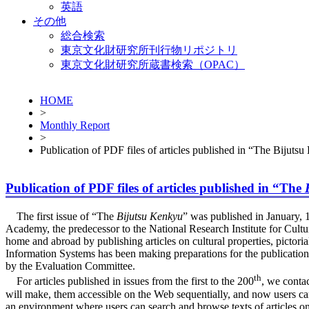
英語
その他
総合検索
東京文化財研究所刊行物リポジトリ
東京文化財研究所蔵書検索（OPAC）
HOME
>
Monthly Report
>
Publication of PDF files of articles published in “The Bijuts
Publication of PDF files of articles published in “The
The first issue of “The
Bijutsu Kenkyu
” was published in January, 1
Academy, the predecessor to the National Research Institute for Cultur
home and abroad by publishing articles on cultural properties, picto
Information Systems has been making preparations for the publication o
by the Evaluation Committee.
th
For articles published in issues from the first to the 200
, we contac
will make, them accessible on the Web sequentially, and now users c
an environment where users can search and browse texts of articles on 