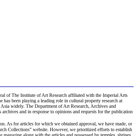
l of The Institute of Art Research affiliated with the Imperial Arts
 has been playing a leading role in cultural property research at
ng Asia widely. The Department of Art Research, Archives and
s archives and in response to opinions and requests for the publication
ation. As for articles for which we obtained approval, we have made, or
h Collections” website. However, we prioritized efforts to establish
he magazine along with the articles and possessed by temples, shrines