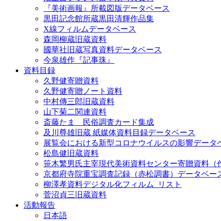
『美術画報』所載図版データベース
黒田記念館所蔵黒田清輝作品集
X線フィルムデータベース
森岡柳蔵旧蔵資料
國華社旧蔵写真資料データベース
今泉雄作『記事珠』
資料目録
久野健寄贈資料
久野健寄贈ノート資料
中村傳三郎旧蔵資料
山下菊二関連資料
斎藤たま 民俗調査カード集成
及川尊雄旧蔵 紙媒体資料目録データベース
展覧会における新型コロナウイルスの影響データ
松島健旧蔵資料
笹木繁男氏主宰現代美術資料センター寄贈資料（
京都府寺院重宝調査記録（赤松調書）データベー
柳澤孝資料デジタル化フィルム_リスト
菅沼貞三旧蔵資料
活動報告
日本語